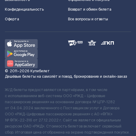
Конфиденциальность
Возврат и обмен билета
Оферта
Все вопросы и ответы
©
2011–2026
Купибилет
Дешёвые билеты на самолёт и поезд, бронирование и онлайн-заказ
Ж/Д билеты предоставляются партнёрами, в том числе
с использованием веб-системы ООО «РЖД – Цифровые
пассажирские решения» на основании договора № ЦПР-1282
от 04.04.2024 заключенного с Поставщиком услуг и Договора
ООО «РЖД-Цифровые пассажирские решения» c АО «ФПК»
№ ФПК-22-316 от 27.12.2022 г. Сайт не является официальным
ресурсом ОАО «РЖД». Стоимость билетов включает сервисный
сбор. Итоговая цена отображена на экране подтверждения покупки.