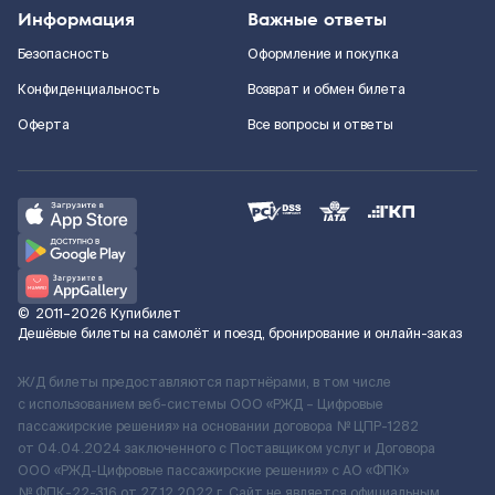
Информация
Важные ответы
Безопасность
Оформление и покупка
Конфиденциальность
Возврат и обмен билета
Оферта
Все вопросы и ответы
©
2011–2026
Купибилет
Дешёвые билеты на самолёт и поезд, бронирование и онлайн-заказ
Ж/Д билеты предоставляются партнёрами, в том числе
с использованием веб-системы ООО «РЖД – Цифровые
пассажирские решения» на основании договора № ЦПР-1282
от 04.04.2024 заключенного с Поставщиком услуг и Договора
ООО «РЖД-Цифровые пассажирские решения» c АО «ФПК»
№ ФПК-22-316 от 27.12.2022 г. Сайт не является официальным