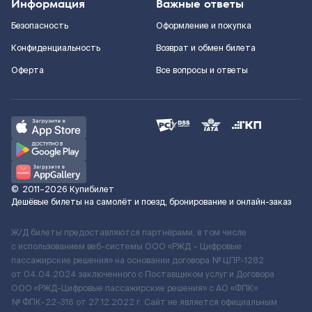
Информация
Важные ответы
Безопасность
Оформление и покупка
Конфиденциальность
Возврат и обмен билета
Оферта
Все вопросы и ответы
©
2011–2026
Купибилет
Дешёвые билеты на самолёт и поезд, бронирование и онлайн-заказ
Ж/Д билеты предоставляются партнёрами, в том числе
с использованием веб-системы ООО «РЖД – Цифровые
пассажирские решения» на основании договора № ЦПР-1282
от 04.04.2024 заключенного с Поставщиком услуг и Договора
ООО «РЖД-Цифровые пассажирские решения» c АО «ФПК»
№ ФПК-22-316 от 27.12.2022 г. Сайт не является официальным