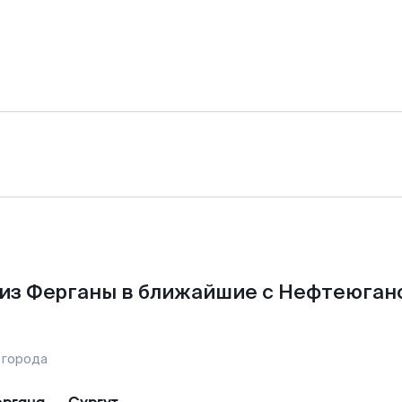
из Ферганы в ближайшие с Нефтеюган
 города
ргана
—
Сургут