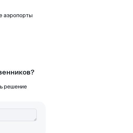
е аэропорты
твенников?
ть решение