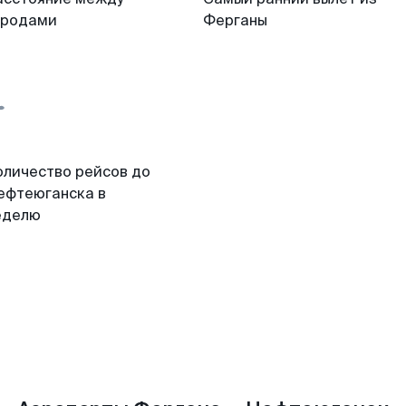
ородами
Ферганы
оличество рейсов до
ефтеюганска в
еделю