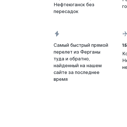
Нефтеюганск без
г
пересадок
15
Самый быстрый прямой
перелет из Ферганы
К
туда и обратно,
Н
найденный на нашем
н
сайте за последнее
время