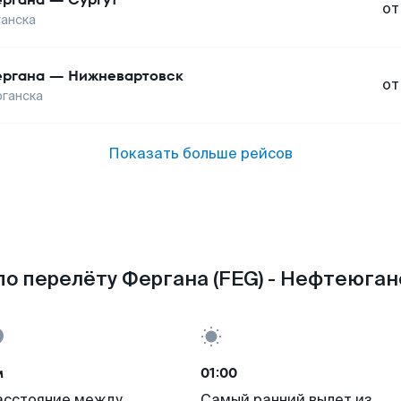
от
анска
ргана
—
Нижневартовск
от
ганска
Показать больше рейсов
о перелёту Фергана (FEG) - Нефтеюган
м
01:00
асстояние между
Самый ранний вылет из