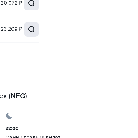
20 072 ₽
23 209 ₽
ск (NFG)
22:00
Самый поздний вылет