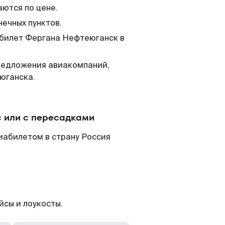
аются по цене.
нечных пунктов.
 билет Фергана Нефтеюганск в
редложения авиакомпаний,
юганска.
 или с пересадками
иабилетом в страну Россия
йсы и лоукосты.