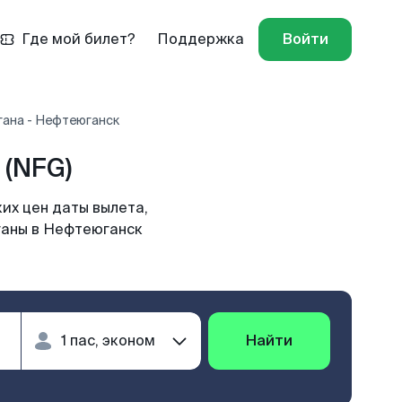
Где мой билет?
Поддержка
Войти
гана - Нефтеюганск
(NFG)
их цен даты вылета,
ганы в Нефтеюганск
Найти