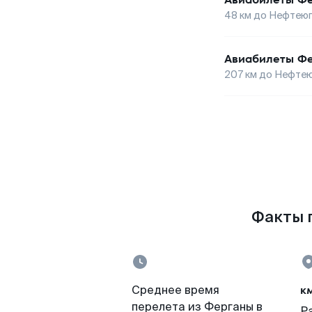
48
км до
Нефтеюг
Авиабилеты
Фе
207
км до
Нефтею
Факты п
к
Среднее время
перелета из Ферганы в
Р