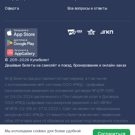
Оферта
Все вопросы и ответы
©
2011–2026
Купибилет
Дешёвые билеты на самолёт и поезд, бронирование и онлайн-заказ
Ж/Д билеты предоставляются партнёрами, в том числе
с использованием веб-системы ООО «РЖД – Цифровые
пассажирские решения» на основании договора № ЦПР-1282
от 04.04.2024 заключенного с Поставщиком услуг и Договора
ООО «РЖД-Цифровые пассажирские решения» c АО «ФПК»
№ ФПК-22-316 от 27.12.2022 г. Сайт не является официальным
ресурсом ОАО «РЖД». Стоимость билетов включает сервисный
сбор. Итоговая цена отображена на экране подтверждения покупки.
По вопросам рассмотрения обращений, жалоб, претензий граждан
Мы используем cookies для более удобной
о возмещении убытков просим обращаться в Службу Заботы.
Согласиться