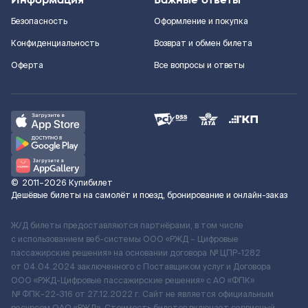
Безопасность
Оформление и покупка
Конфиденциальность
Возврат и обмен билета
Оферта
Все вопросы и ответы
©
2011–2026
Купибилет
Дешёвые билеты на самолёт и поезд, бронирование и онлайн-заказ
Ж/Д билеты предоставляются партнёрами, в том числе
с использованием веб-системы ООО «РЖД – Цифровые
пассажирские решения» на основании договора № ЦПР-1282
от 04.04.2024 заключенного с Поставщиком услуг и Договора
ООО «РЖД-Цифровые пассажирские решения» c АО «ФПК»
№ ФПК-22-316 от 27.12.2022 г. Сайт не является официальным