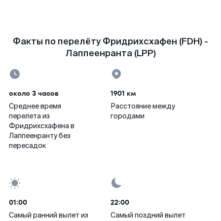
Факты по перелёту Фридрихсхафен (FDH) -
Лаппеенранта (LPP)
около 3 часов
1901 км
Среднее время
Расстояние между
перелета из
городами
Фридрихсхафена в
Лаппеенранту без
пересадок
01:00
22:00
Самый ранний вылет из
Самый поздний вылет