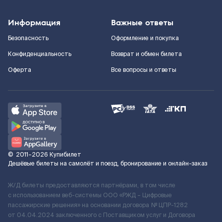
Информация
Важные ответы
Безопасность
Оформление и покупка
Конфиденциальность
Возврат и обмен билета
Оферта
Все вопросы и ответы
©
2011–2026
Купибилет
Дешёвые билеты на самолёт и поезд, бронирование и онлайн-заказ
Ж/Д билеты предоставляются партнёрами, в том числе
с использованием веб-системы ООО «РЖД – Цифровые
пассажирские решения» на основании договора № ЦПР-1282
от 04.04.2024 заключенного с Поставщиком услуг и Договора