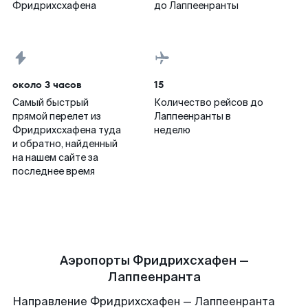
Фридрихсхафена
до Лаппеенранты
около 3 часов
15
Самый быстрый
Количество рейсов до
прямой перелет из
Лаппеенранты в
Фридрихсхафена туда
неделю
и обратно, найденный
на нашем сайте за
последнее время
Аэропорты Фридрихсхафен —
Лаппеенранта
Направление Фридрихсхафен — Лаппеенранта