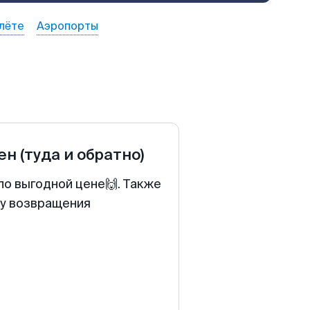
лёте
Аэропорты
ен
(туда и обратно)
по выгодной цене🙌. Также
ту возвращения