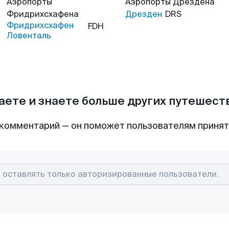
Аэропорты
Аэропорты
Дрездена
Фридрихсхафена
Дрезден
DRS
Фридрихсхафен
FDH
Ловенталь
аете и знаете больше других путешес
комментарий — он поможет пользователям приня