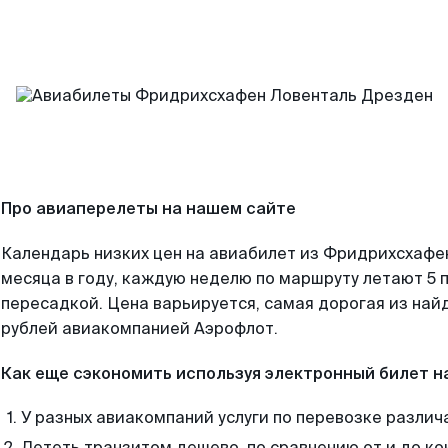
Про авиаперелеты на нашем сайте
Календарь низких цен на авиабилет из Фридрихсхафе
месяца в году, каждую неделю по маршруту летают 5 п
пересадкой. Цена варьируется, самая дорогая из на
рублей авиакомпанией Аэрофлот.
Как еще сэкономить используя электронный билет н
У разных авиакомпаний услуги по перевозке различ
Лететь транзитом дешево, по сравнению от и до ко