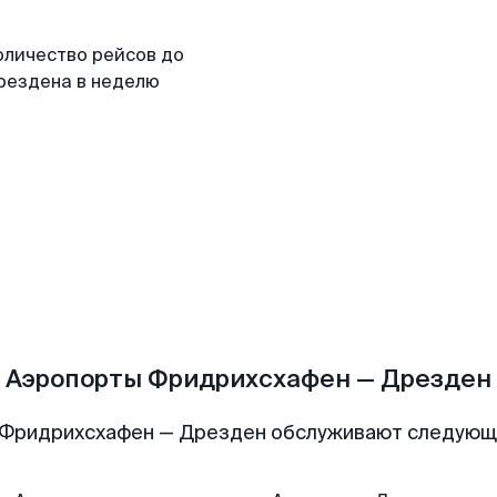
оличество рейсов до
рездена в неделю
Аэропорты Фридрихсхафен — Дрезден
 Фридрихсхафен — Дрезден обслуживают следующ