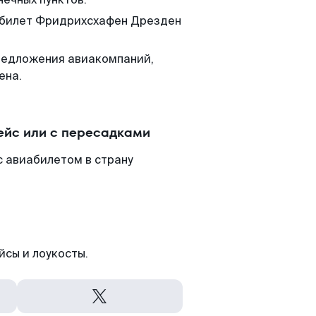
м билет Фридрихсхафен Дрезден
редложения авиакомпаний,
ена.
ейс или с пересадками
 авиабилетом в страну
йсы и лоукосты.