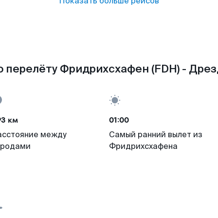
Показать больше рейсов
 перелёту Фридрихсхафен (FDH) - Дрез
93 км
01:00
асстояние между
Самый ранний вылет из
ородами
Фридрихсхафена