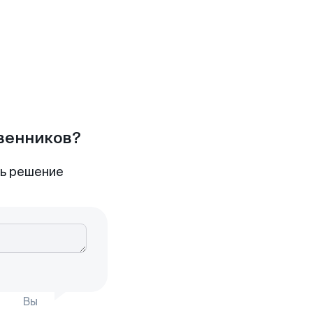
твенников?
ть решение
Вы