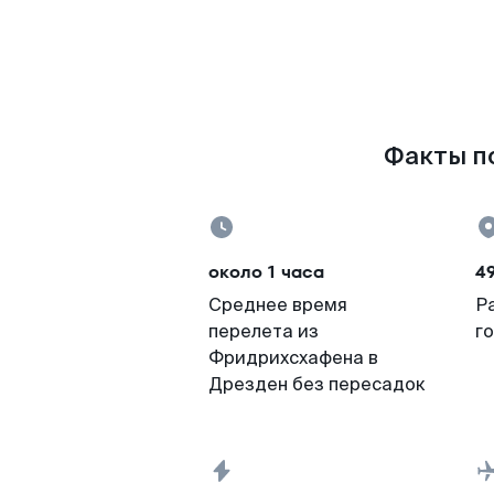
Факты по
около 1 часа
4
Среднее время
Р
перелета из
г
Фридрихсхафена в
Дрезден без пересадок