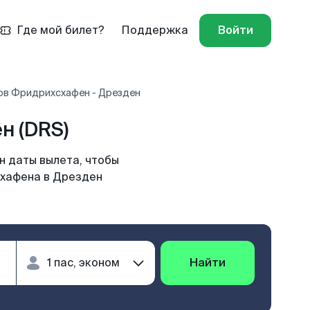
Где мой билет?
Поддержка
Войти
ов Фридрихсхафен - Дрезден
н (DRS)
н даты вылета, чтобы
схафена в Дрезден
Найти