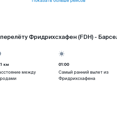
Показать больше рейсов
перелёту Фридрихсхафен (FDH) - Барсе
1 км
01:00
асстояние между
Самый ранний вылет из
ородами
Фридрихсхафена