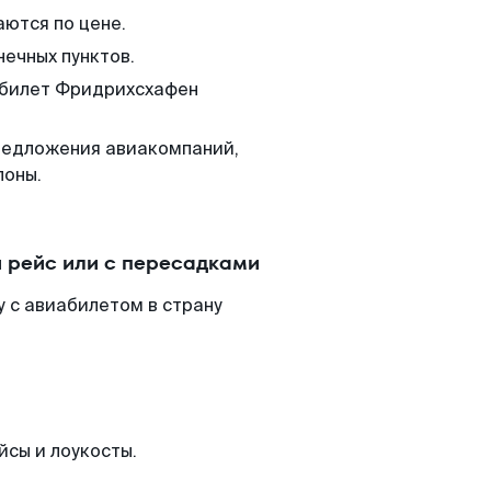
аются по цене.
нечных пунктов.
м билет Фридрихсхафен
редложения авиакомпаний,
лоны.
 рейс или с пересадками
 с авиабилетом в страну
йсы и лоукосты.