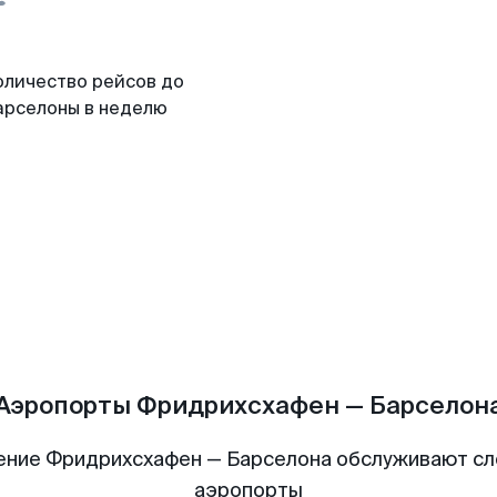
оличество рейсов до
арселоны в неделю
Аэропорты Фридрихсхафен — Барселон
ение Фридрихсхафен — Барселона обслуживают с
аэропорты