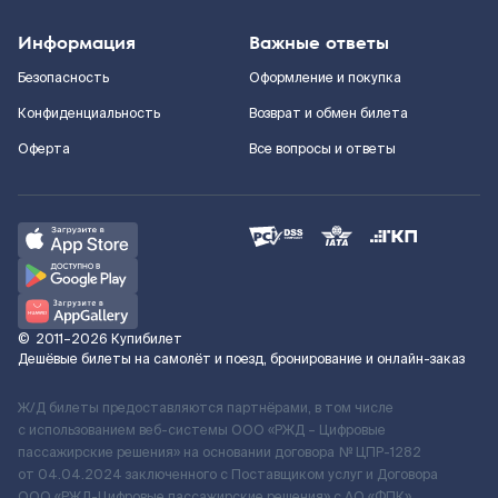
Информация
Важные ответы
Безопасность
Оформление и покупка
Конфиденциальность
Возврат и обмен билета
Оферта
Все вопросы и ответы
©
2011–2026
Купибилет
Дешёвые билеты на самолёт и поезд, бронирование и онлайн-заказ
Ж/Д билеты предоставляются партнёрами, в том числе
с использованием веб-системы ООО «РЖД – Цифровые
пассажирские решения» на основании договора № ЦПР-1282
от 04.04.2024 заключенного с Поставщиком услуг и Договора
ООО «РЖД-Цифровые пассажирские решения» c АО «ФПК»