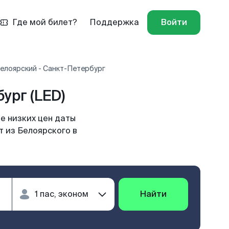
Где мой билет?
Поддержка
Войти
елоярский - Санкт-Петербург
ург (LED)
е низких цен даты
т из Белоярского в
Найти