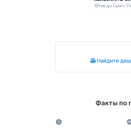
181
км до
Санкт-П
Найдите деш
Факты по п