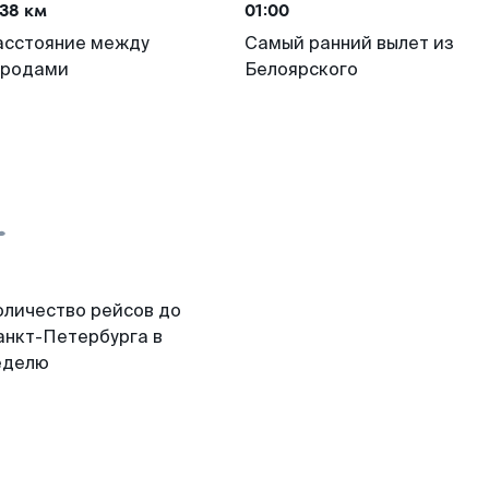
38 км
01:00
асстояние между
Самый ранний вылет из
ородами
Белоярского
оличество рейсов до
анкт-Петербурга в
еделю