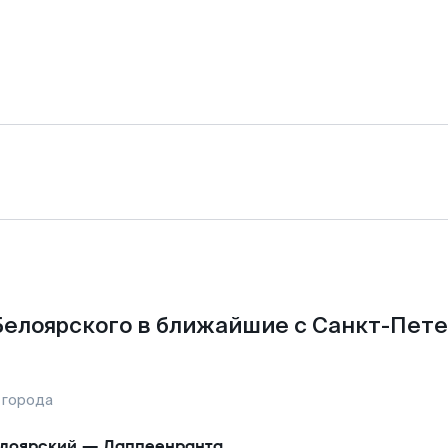
Белоярского в ближайшие с Санкт-Пете
 города
лоярский
—
Лаппеенранта