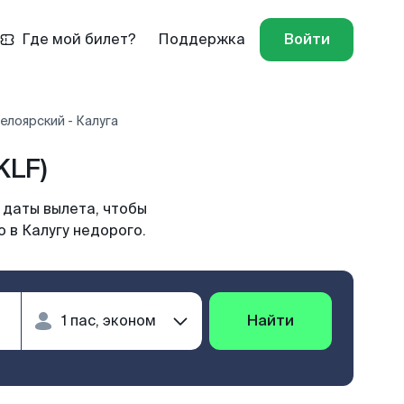
Где мой билет?
Поддержка
Войти
елоярский - Калуга
KLF)
 даты вылета, чтобы
 в Калугу недорого.
Найти