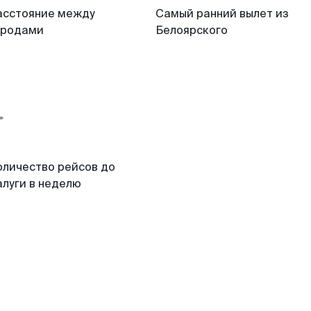
асстояние между
Самый ранний вылет из
ородами
Белоярского
оличество рейсов до
алуги в неделю