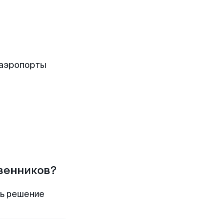
 аэропорты
твенников?
ть решение