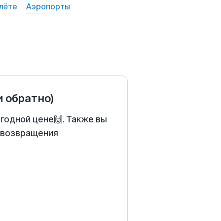
лёте
Аэропорты
и обратно)
ыгодной цене🙌. Также вы
у возвращения