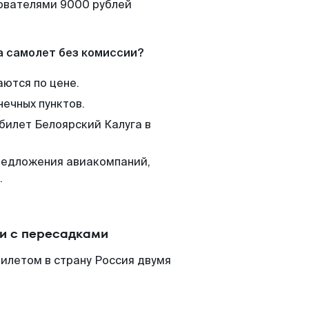
зователями 9000 рублей
а самолет без комиссии?
аются по цене.
нечных пунктов.
 билет Белоярский Калуга в
редложения авиакомпаний,
.
ли с пересадками
билетом в страну Россия двумя