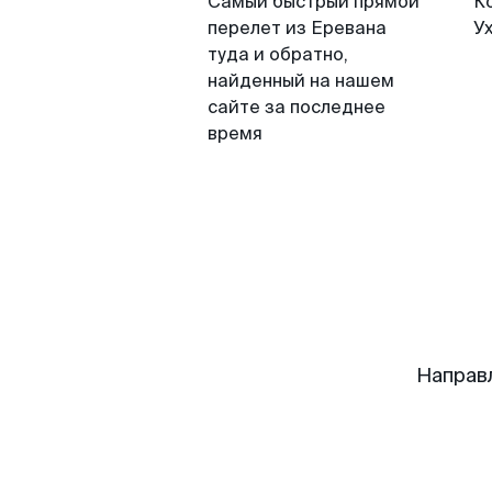
Самый быстрый прямой
К
перелет из Еревана
У
туда и обратно,
найденный на нашем
сайте за последнее
время
Направ