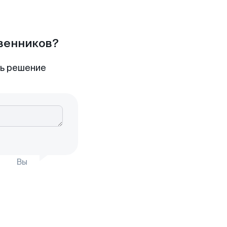
твенников?
ть решение
Вы