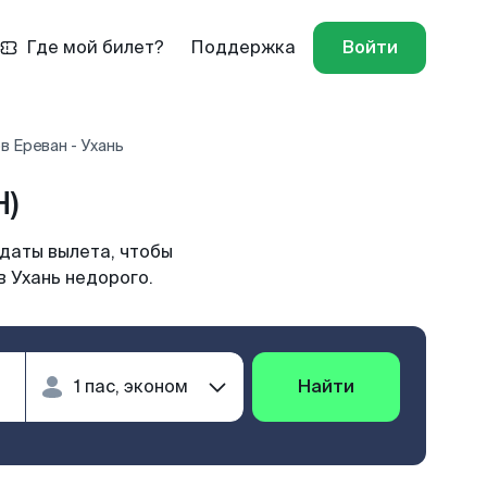
Где мой билет?
Поддержка
Войти
в Ереван - Ухань
H)
 даты вылета, чтобы
в Ухань недорого.
Найти