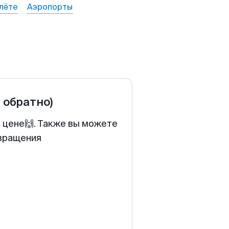
лёте
Аэропорты
и обратно)
й цене🙌. Также вы можете
звращения