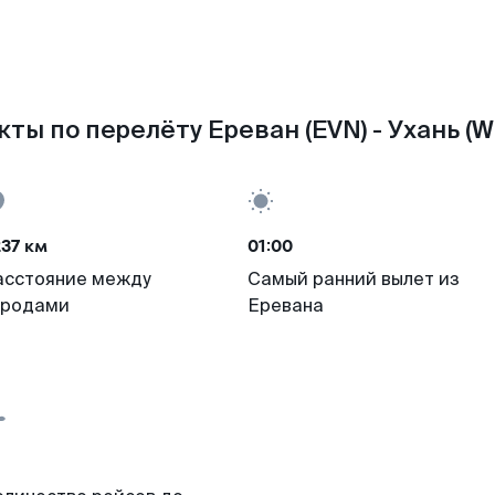
ты по перелёту Ереван (EVN) - Ухань (
37 км
01:00
асстояние между
Самый ранний вылет из
ородами
Еревана