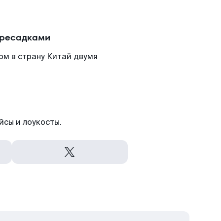
ересадками
ом в страну Китай двумя
йсы и лоукосты.