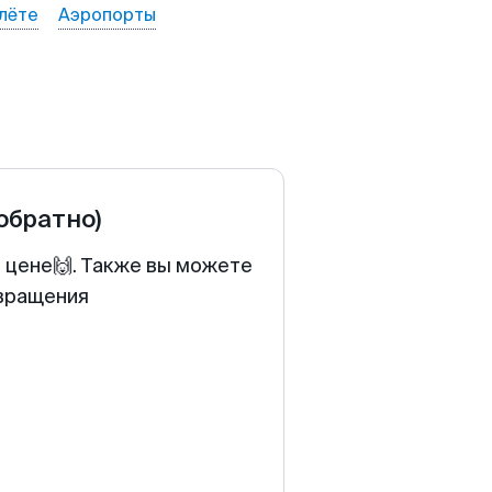
лёте
Аэропорты
 обратно)
й цене🙌. Также вы можете
звращения