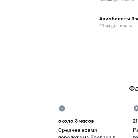
Авиабилеты
Зв
41
км до
Тивата
Фа
около 3 часов
21
Среднее время
Р
перелета из Еревана в
г