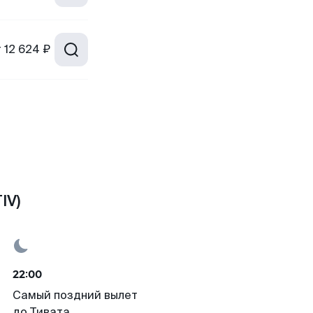
т
12 624 ₽
IV)
22:00
Самый поздний вылет
до Тивата