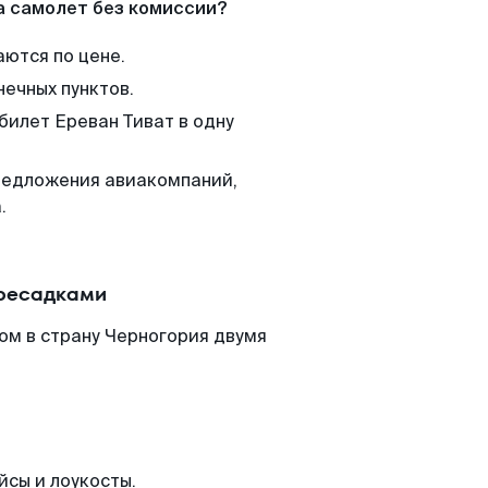
а самолет без комиссии?
аются по цене.
нечных пунктов.
билет Ереван Тиват в одну
редложения авиакомпаний,
.
ересадками
ом в страну Черногория двумя
йсы и лоукосты.