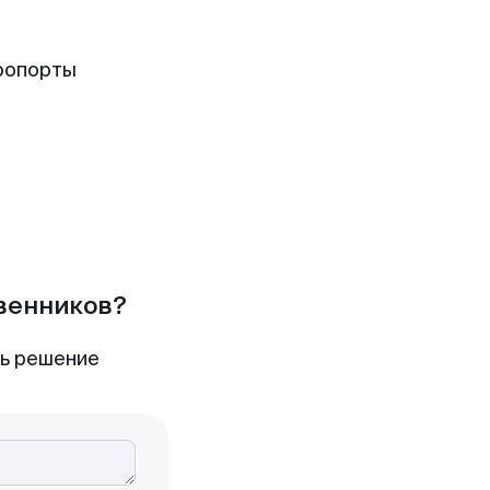
ропорты
твенников?
ть решение