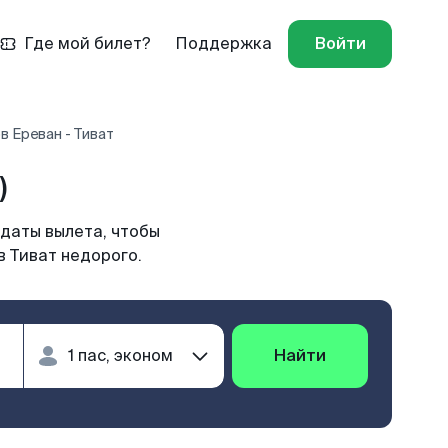
Где мой билет?
Поддержка
Войти
в Ереван - Тиват
)
 даты вылета, чтобы
в Тиват недорого.
Найти