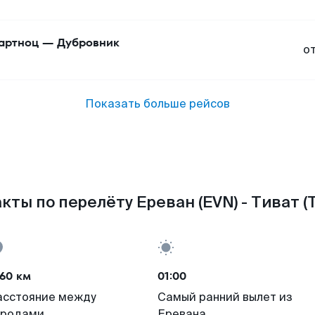
артноц
—
Дубровник
о
Показать больше рейсов
кты по перелёту Ереван (EVN) - Тиват (T
60 км
01:00
асстояние между
Самый ранний вылет из
ородами
Еревана