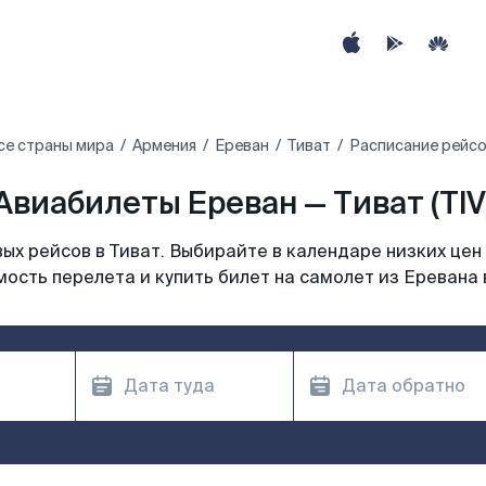
се страны мира
Армения
Ереван
Тиват
Расписание рейсо
Авиабилеты Ереван — Тиват (TIV
х рейсов в Тиват. Выбирайте в календаре низких цен
ость перелета и купить билет на самолет из Еревана 