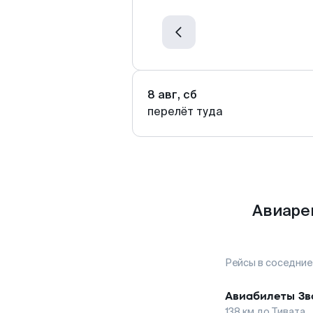
8 авг, сб
перелёт туда
Авиаре
Рейсы в соседние
Авиабилеты
Зв
138
км до
Тивата