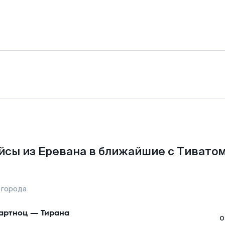
йсы из Еревана в ближайшие с Тиватом
 города
артноц
—
Тирана
о