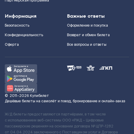
Партнерская программа
Информация
Важные ответы
Безопасность
Оформление и покупка
Конфиденциальность
Возврат и обмен билета
Оферта
Все вопросы и ответы
©
2011–2026
Купибилет
Дешёвые билеты на самолёт и поезд, бронирование и онлайн-заказ
Ж/Д билеты предоставляются партнёрами, в том числе
с использованием веб-системы ООО «РЖД – Цифровые
пассажирские решения» на основании договора № ЦПР-1282
от 04.04.2024 заключенного с Поставщиком услуг и Договора