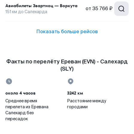
Авиабилеты
Звартноц
—
Воркута
от
35 766 ₽
151
км до
Салехарда
Показать больше рейсов
Факты по перелёту Ереван (EVN) - Салехард
(SLY)
около 4 часов
3242 км
Среднее время
Расстояние между
перелета из Еревана
городами
Салехард без
пересадок