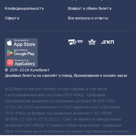
Конфиденциальность
Возврат и обмен билета
Оферта
Все вопросы и ответы
©
2011–2026
Купибилет
Дешёвые билеты на самолёт и поезд, бронирование и онлайн-заказ
Ж/Д билеты предоставляются партнёрами, в том числе
с использованием веб-системы ООО «РЖД – Цифровые
пассажирские решения» на основании договора № ЦПР-1282
от 04.04.2024 заключенного с Поставщиком услуг и Договора
ООО «РЖД-Цифровые пассажирские решения» c АО «ФПК»
№ ФПК-22-316 от 27.12.2022 г. Сайт не является официальным
ресурсом ОАО «РЖД». Стоимость билетов включает сервисный
сбор. Итоговая цена отображена на экране подтверждения покупки.