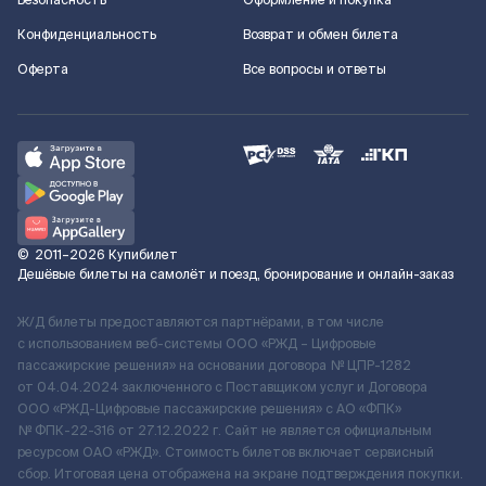
Безопасность
Оформление и покупка
Конфиденциальность
Возврат и обмен билета
Оферта
Все вопросы и ответы
©
2011–2026
Купибилет
Дешёвые билеты на самолёт и поезд, бронирование и онлайн-заказ
Ж/Д билеты предоставляются партнёрами, в том числе
с использованием веб-системы ООО «РЖД – Цифровые
пассажирские решения» на основании договора № ЦПР-1282
от 04.04.2024 заключенного с Поставщиком услуг и Договора
ООО «РЖД-Цифровые пассажирские решения» c АО «ФПК»
№ ФПК-22-316 от 27.12.2022 г. Сайт не является официальным
ресурсом ОАО «РЖД». Стоимость билетов включает сервисный
сбор. Итоговая цена отображена на экране подтверждения покупки.