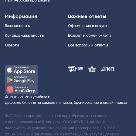
Партнерская программа
Информация
Важные ответы
Безопасность
Оформление и покупка
Конфиденциальность
Возврат и обмен билета
Оферта
Все вопросы и ответы
©
2011–2026
Купибилет
Дешёвые билеты на самолёт и поезд, бронирование и онлайн-заказ
Ж/Д билеты предоставляются партнёрами, в том числе
с использованием веб-системы ООО «РЖД – Цифровые
пассажирские решения» на основании договора № ЦПР-1282
от 04.04.2024 заключенного с Поставщиком услуг и Договора