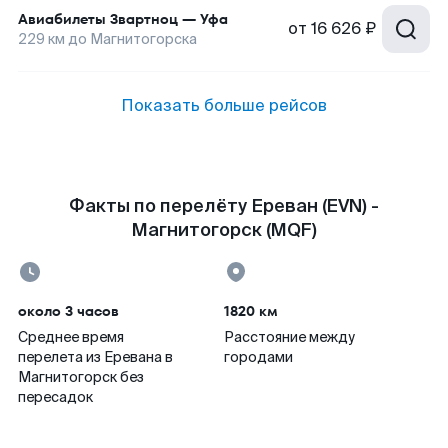
Авиабилеты
Звартноц
—
Уфа
от
16 626 ₽
229
км до
Магнитогорска
Показать больше рейсов
Факты по перелёту Ереван (EVN) -
Магнитогорск (MQF)
около 3 часов
1820 км
Среднее время
Расстояние между
перелета из Еревана в
городами
Магнитогорск без
пересадок