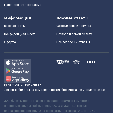
Партнерская программа
Информация
Важные ответы
Безопасность
Оформление и покупка
Конфиденциальность
Возврат и обмен билета
Оферта
Все вопросы и ответы
©
2011–2026
Купибилет
Дешёвые билеты на самолёт и поезд, бронирование и онлайн-заказ
Ж/Д билеты предоставляются партнёрами, в том числе
с использованием веб-системы ООО «РЖД – Цифровые
пассажирские решения» на основании договора № ЦПР-1282