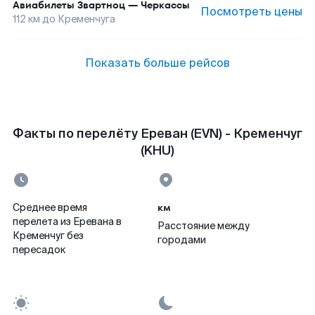
Авиабилеты
Звартноц
—
Черкассы
Посмотреть цены
112
км до
Кременчуга
Показать больше рейсов
Факты по перелёту Ереван (EVN) - Кременчуг
(KHU)
км
Среднее время
перелета из Еревана в
Расстояние между
Кременчуг без
городами
пересадок