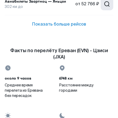
Авиабилеты
Звартноц
—
Яньцзи
от
52 766 ₽
302
км до
Показать больше рейсов
Факты по перелёту Ереван (EVN) - Цзиси
(JXA)
около 9 часов
6748 км
Среднее время
Расстояние между
перелета из Еревана
городами
без пересадок