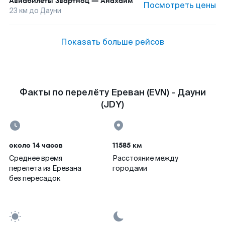
Авиабилеты
Звартноц
—
Анахайм
Посмотреть цены
23
км до
Дауни
Показать больше рейсов
Факты по перелёту Ереван (EVN) - Дауни
(JDY)
около 14 часов
11585 км
Среднее время
Расстояние между
перелета из Еревана
городами
без пересадок