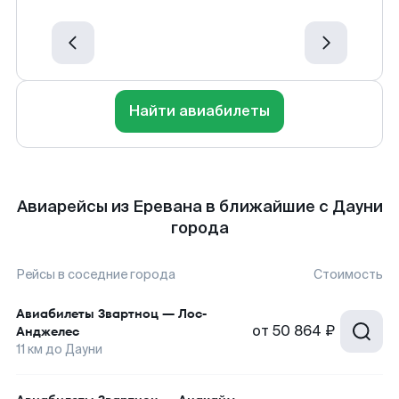
Найти авиабилеты
Авиарейсы из Еревана в ближайшие с Дауни
города
Рейсы в соседние города
Стоимость
Авиабилеты
Звартноц
—
Лос-
от
50 864 ₽
Анджелес
11
км до
Дауни