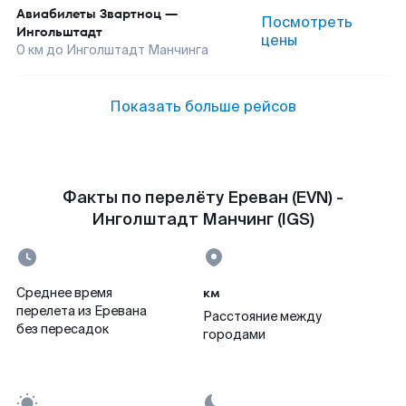
Авиабилеты
Звартноц
—
Посмотреть
Ингольштадт
цены
0
км до
Инголштадт Манчинга
Показать больше рейсов
Факты по перелёту Ереван (EVN) -
Инголштадт Манчинг (IGS)
км
Среднее время
перелета из Еревана
Расстояние между
без пересадок
городами