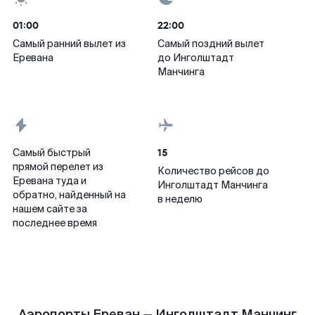
01:00
22:00
Самый ранний вылет из
Самый поздний вылет
Еревана
до Инголштадт
Манчинга
15
Самый быстрый
прямой перелет из
Количество рейсов до
Еревана туда и
Инголштадт Манчинга
обратно, найденный на
в неделю
нашем сайте за
последнее время
Аэропорты Ереван — Инголштадт Манчинг