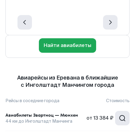
Найти авиабилеты
Авиарейсы из Еревана в ближайшие
с Инголштадт Манчингом города
Рейсы в соседние города
Стоимость
Авиабилеты
Звартноц
—
Мюнхен
от
13 384 ₽
44
км до
Инголштадт Манчинга