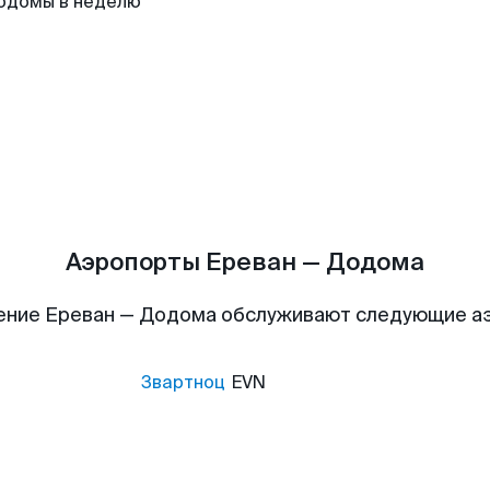
одомы в неделю
Аэропорты Ереван — Додома
ение Ереван — Додома обслуживают следующие а
Звартноц
EVN