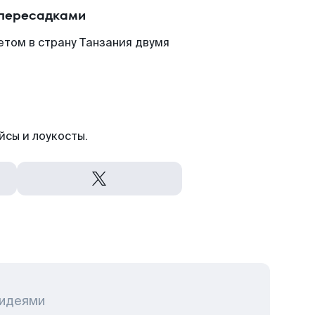
 пересадками
том в страну Танзания двумя
йсы и лоукосты.
 идеями