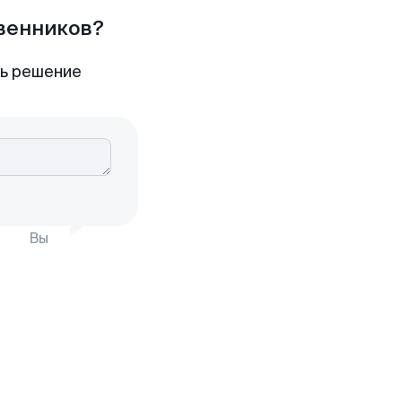
твенников?
ть решение
Вы