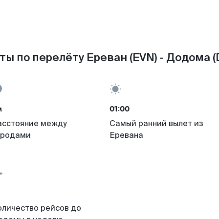
ты по перелёту Ереван (EVN) - Додома (
м
01:00
асстояние между
Самый ранний вылет из
ородами
Еревана
оличество рейсов до