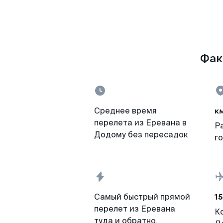
Фак
к
Среднее время
перелета из Еревана в
Р
Додому без пересадок
г
15
Самый быстрый прямой
перелет из Еревана
К
туда и обратно,