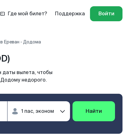
Где мой билет?
Поддержка
Войти
в Ереван - Додома
D)
 даты вылета, чтобы
в Додому недорого.
Найти