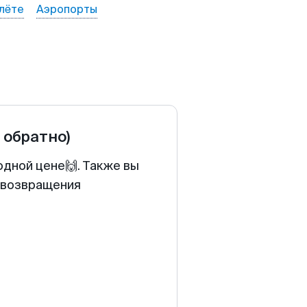
лёте
Аэропорты
и обратно)
одной цене🙌. Также вы
у возвращения