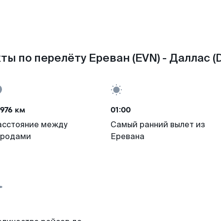
ты по перелёту Ереван (EVN) - Даллас (
976 км
01:00
асстояние между
Самый ранний вылет из
ородами
Еревана