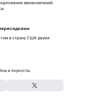
редложения авиакомпаний,
са.
 пересадками
етом в страну США двумя
йсы и лоукосты.