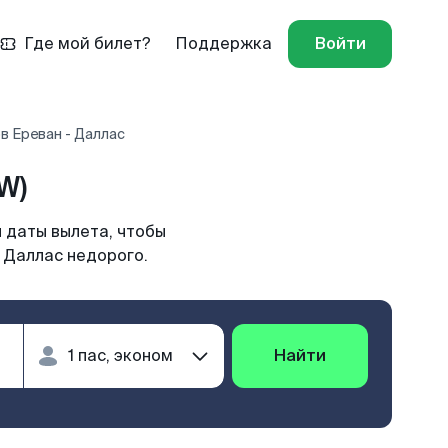
Где мой билет?
Поддержка
Войти
в Ереван - Даллас
W)
 даты вылета, чтобы
 Даллас недорого.
Найти