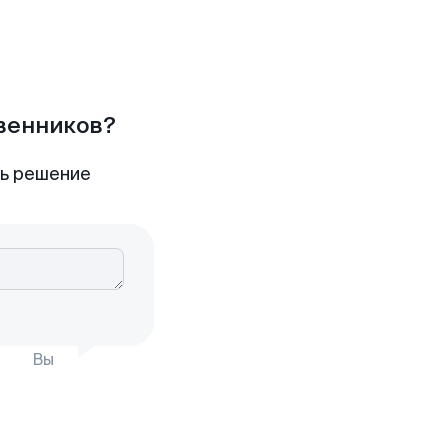
твенников?
ть решение
Вы