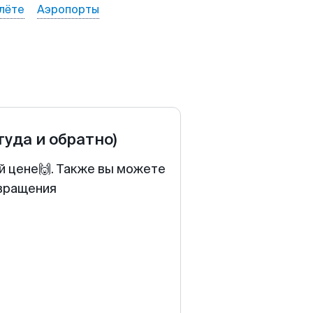
лёте
Аэропорты
туда и обратно)
й цене🙌. Также вы можете
звращения