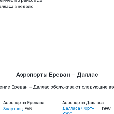
оличество рейсов до
алласа в неделю
Аэропорты Ереван — Даллас
ение Ереван — Даллас обслуживают следующие а
Аэропорты
Еревана
Аэропорты
Далласа
Далласа Форт-
Звартноц
EVN
DFW
Уэрт