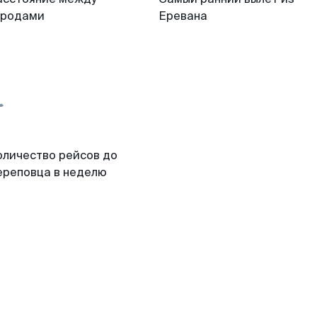
ородами
Еревана
оличество рейсов до
ереповца в неделю