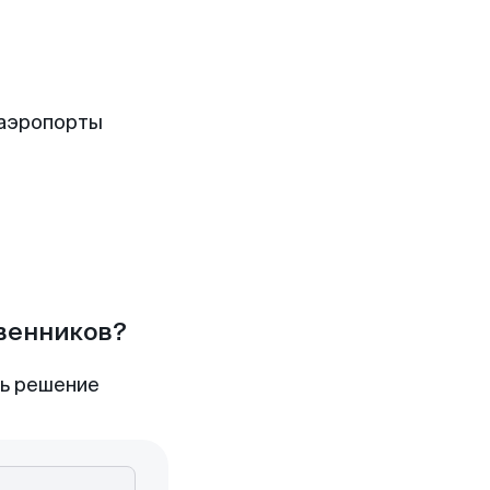
 аэропорты
твенников?
ть решение