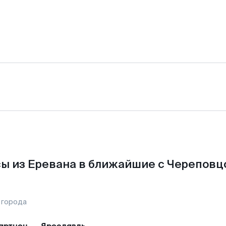
ы из Еревана в ближайшие с Череповц
 города
артноц
—
Ярославль