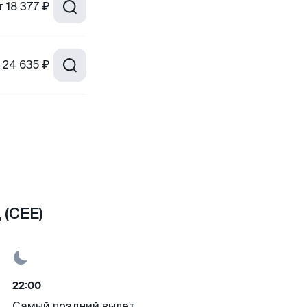
т
18 377 ₽
24 635 ₽
 (CEE)
22:00
Самый поздний вылет