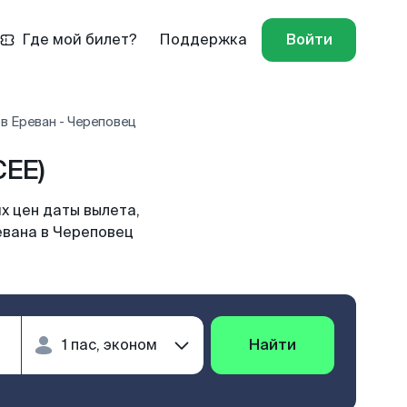
Где мой билет?
Поддержка
Войти
в Ереван - Череповец
CEE)
х цен даты вылета,
евана в Череповец
Найти