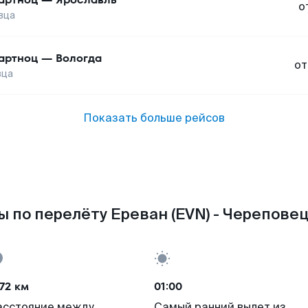
о
вца
артноц
—
Вологда
от
вца
Показать больше рейсов
 по перелёту Ереван (EVN) - Череповец
72 км
01:00
асстояние между
Самый ранний вылет из