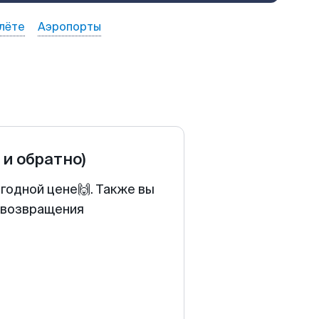
лёте
Аэропорты
 и обратно)
годной цене🙌. Также вы
у возвращения