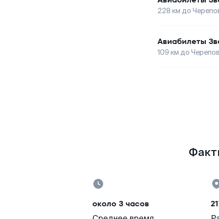
228
км до
Черепо
Авиабилеты
Зв
109
км до
Черепо
Факты
около 3 часов
21
Среднее время
Р