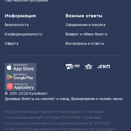
Партнерская программа
Информация
Важные ответы
Безопасность
Оформление и покупка
Конфиденциальность
Возврат и обмен билета
Оферта
Все вопросы и ответы
©
2011–2026
Купибилет
Дешёвые билеты на самолёт и поезд, бронирование и онлайн-заказ
Ж/Д билеты предоставляются партнёрами, в том числе
с использованием веб-системы ООО «РЖД – Цифровые
пассажирские решения» на основании договора № ЦПР-1282
от 04.04.2024 заключенного с Поставщиком услуг и Договора