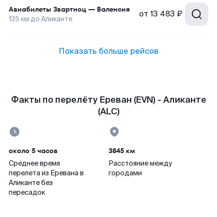
Авиабилеты
Звартноц
—
Валенсия
от
13 483 ₽
135
км до
Аликанте
Показать больше рейсов
Факты по перелёту Ереван (EVN) - Аликанте
(ALC)
около 5 часов
3845 км
Среднее время
Расстояние между
перелета из Еревана в
городами
Аликанте без
пересадок