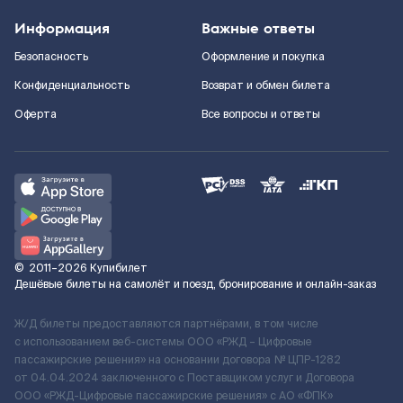
Информация
Важные ответы
Безопасность
Оформление и покупка
Конфиденциальность
Возврат и обмен билета
Оферта
Все вопросы и ответы
©
2011–2026
Купибилет
Дешёвые билеты на самолёт и поезд, бронирование и онлайн-заказ
Ж/Д билеты предоставляются партнёрами, в том числе
с использованием веб-системы ООО «РЖД – Цифровые
пассажирские решения» на основании договора № ЦПР-1282
от 04.04.2024 заключенного с Поставщиком услуг и Договора
ООО «РЖД-Цифровые пассажирские решения» c АО «ФПК»