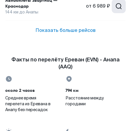
Авиабилеты
Звартноц
—
от
6 989 ₽
Краснодар
144
км до
Анапы
Показать больше рейсов
Факты по перелёту Ереван (EVN) - Анапа
(AAQ)
около 2 часов
794 км
Среднее время
Расстояние между
перелета из Еревана в
городами
Анапу без пересадок