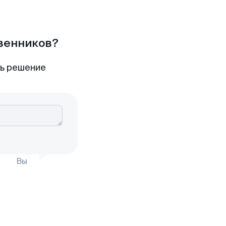
твенников?
ть решение
Вы