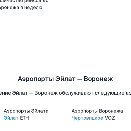
оличество рейсов до
оронежа в неделю
Аэропорты Эйлат — Воронеж
ение Эйлат — Воронеж обслуживают следующие а
Аэропорты
Эйлата
Аэропорты
Воронежа
Эйлат
ETH
Чертовицкое
VOZ