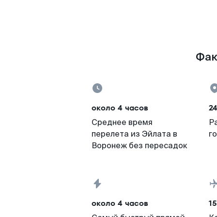
Фак
около 4 часов
2
Среднее время
Р
перелета из Эйлата в
г
Воронеж без пересадок
около 4 часов
15