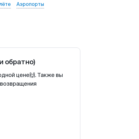
лёте
Аэропорты
 и обратно)
одной цене🙌. Также вы
у возвращения