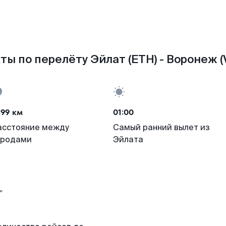
ты по перелёту Эйлат (ETH) - Воронеж (
499 км
01:00
асстояние между
Самый ранний вылет из
ородами
Эйлата