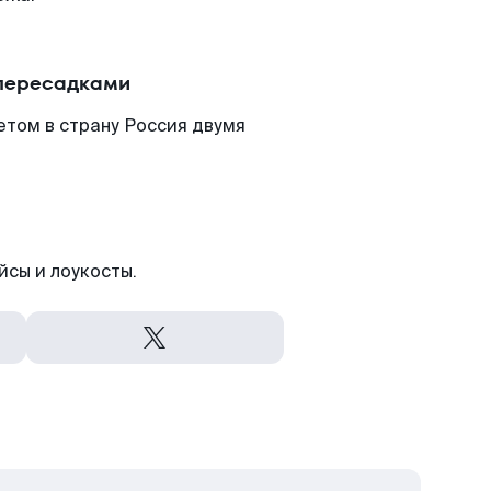
 пересадками
етом в страну Россия двумя
йсы и лоукосты.