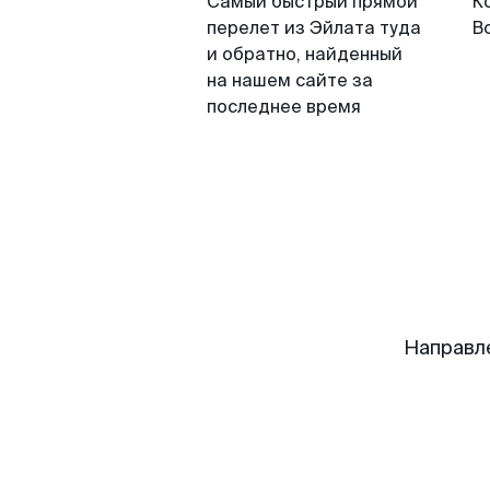
Самый быстрый прямой
К
перелет из Эйлата туда
В
и обратно, найденный
на нашем сайте за
последнее время
Направл