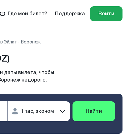
Где мой билет?
Поддержка
Войти
в Эйлат - Воронеж
Z)
н даты вылета, чтобы
 Воронеж недорого.
Найти