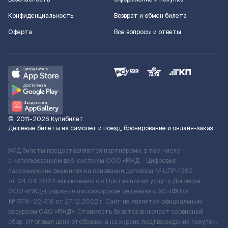
Конфиденциальность
Возврат и обмен билета
Оферта
Все вопросы и ответы
©
2011–2026
Купибилет
Дешёвые билеты на самолёт и поезд, бронирование и онлайн-заказ
Ж/Д билеты предоставляются партнёрами, в том числе
с использованием веб-системы ООО «РЖД – Цифровые
пассажирские решения» на основании договора № ЦПР-1282
от 04.04.2024 заключенного с Поставщиком услуг и Договора
ООО «РЖД-Цифровые пассажирские решения» c АО «ФПК»
№ ФПК-22-316 от 27.12.2022 г. Сайт не является официальным
ресурсом ОАО «РЖД». Стоимость билетов включает сервисный
сбор. Итоговая цена отображена на экране подтверждения покупки.