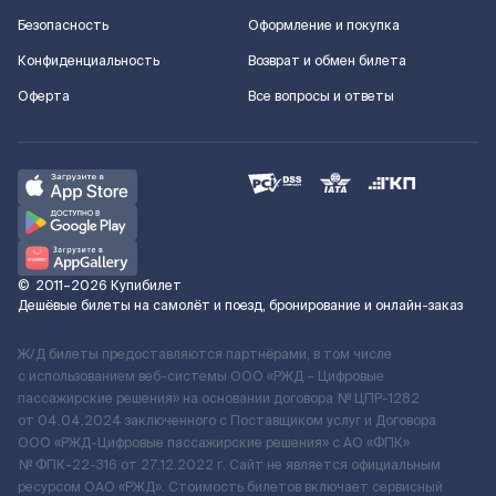
Безопасность
Оформление и покупка
Конфиденциальность
Возврат и обмен билета
Оферта
Все вопросы и ответы
©
2011–2026
Купибилет
Дешёвые билеты на самолёт и поезд, бронирование и онлайн-заказ
Ж/Д билеты предоставляются партнёрами, в том числе
с использованием веб-системы ООО «РЖД – Цифровые
пассажирские решения» на основании договора № ЦПР-1282
от 04.04.2024 заключенного с Поставщиком услуг и Договора
ООО «РЖД-Цифровые пассажирские решения» c АО «ФПК»
№ ФПК-22-316 от 27.12.2022 г. Сайт не является официальным
ресурсом ОАО «РЖД». Стоимость билетов включает сервисный