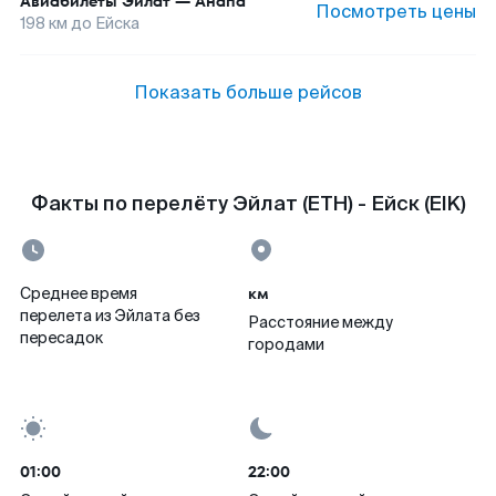
Авиабилеты
Эйлат
—
Анапа
Посмотреть цены
198
км до
Ейска
Показать больше рейсов
Факты по перелёту Эйлат (ETH) - Ейск (EIK)
км
Среднее время
перелета из Эйлата без
Расстояние между
пересадок
городами
01:00
22:00