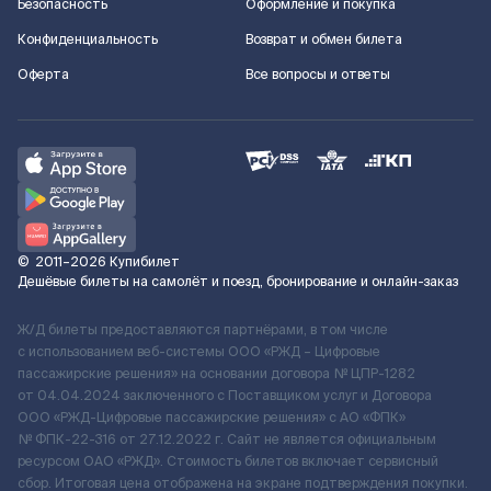
Безопасность
Оформление и покупка
Конфиденциальность
Возврат и обмен билета
Оферта
Все вопросы и ответы
©
2011–2026
Купибилет
Дешёвые билеты на самолёт и поезд, бронирование и онлайн-заказ
Ж/Д билеты предоставляются партнёрами, в том числе
с использованием веб-системы ООО «РЖД – Цифровые
пассажирские решения» на основании договора № ЦПР-1282
от 04.04.2024 заключенного с Поставщиком услуг и Договора
ООО «РЖД-Цифровые пассажирские решения» c АО «ФПК»
№ ФПК-22-316 от 27.12.2022 г. Сайт не является официальным
ресурсом ОАО «РЖД». Стоимость билетов включает сервисный
сбор. Итоговая цена отображена на экране подтверждения покупки.