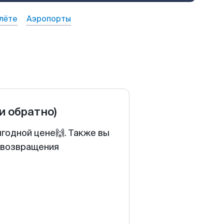
лёте
Аэропорты
 и обратно)
годной цене🙌. Также вы
у возвращения