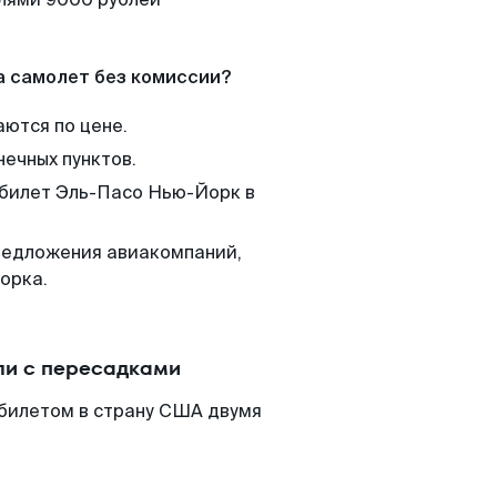
а самолет без комиссии?
аются по цене.
нечных пунктов.
 билет Эль-Пасо Нью-Йорк в
редложения авиакомпаний,
орка.
ли с пересадками
билетом в страну США двумя