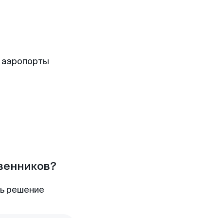
 аэропорты
твенников?
ть решение