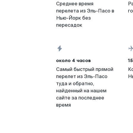
Среднее время
Р
перелета из Эль-Пасо в
г
Нью-Йорк без
пересадок
около 4 часов
15
Самый быстрый прямой
К
перелет из Эль-Пасо
Н
туда и обратно,
найденный на нашем
сайте за последнее
время