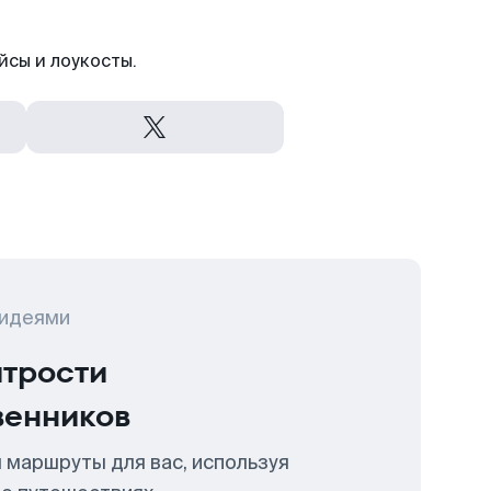
йсы и лоукосты.
 идеями
итрости
венников
 маршруты для вас, используя