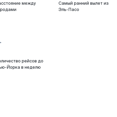
асстояние между
Самый ранний вылет из
ородами
Эль-Пасо
оличество рейсов до
ью-Йорка в неделю