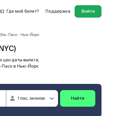
Где мой билет?
Поддержка
Войти
 Эль-Пасо - Нью-Йорк
NYC)
 цен даты вылета,
ь-Пасо в Нью-Йорк
Найти