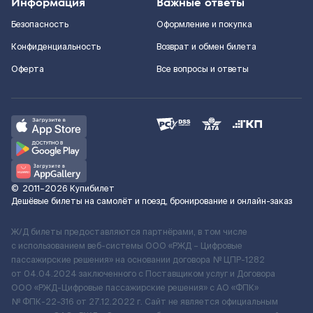
Информация
Важные ответы
Безопасность
Оформление и покупка
Конфиденциальность
Возврат и обмен билета
Оферта
Все вопросы и ответы
©
2011–2026
Купибилет
Дешёвые билеты на самолёт и поезд, бронирование и онлайн-заказ
Ж/Д билеты предоставляются партнёрами, в том числе
с использованием веб-системы ООО «РЖД – Цифровые
пассажирские решения» на основании договора № ЦПР-1282
от 04.04.2024 заключенного с Поставщиком услуг и Договора
ООО «РЖД-Цифровые пассажирские решения» c АО «ФПК»
№ ФПК-22-316 от 27.12.2022 г. Сайт не является официальным