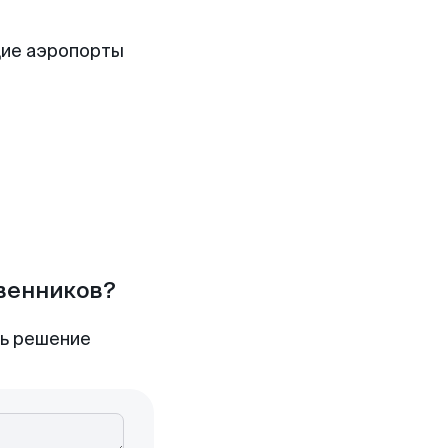
щие аэропорты
твенников?
ть решение