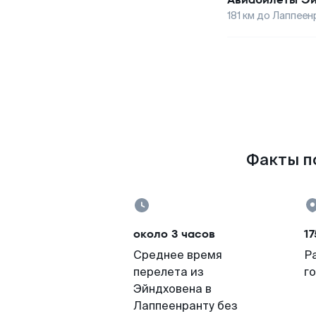
181
км до
Лаппеен
Факты по
около 3 часов
17
Среднее время
Р
перелета из
г
Эйндховена в
Лаппеенранту без