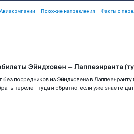
Авиакомпании
Похожие направления
Факты о пере
абилеты
Эйндховен
—
Лаппеэнранта
(т
т без посредников из Эйндховена в Лаппеенранту 
рать перелет туда и обратно, если уже знаете да