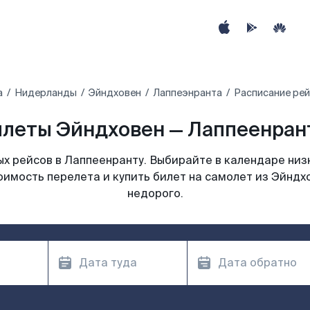
а
Нидерланды
Эйндховен
Лаппеэнранта
Расписание рей
леты Эйндховен — Лаппеенрант
х рейсов в Лаппеенранту. Выбирайте в календаре низк
оимость перелета и купить билет на самолет из Эйндх
недорого.