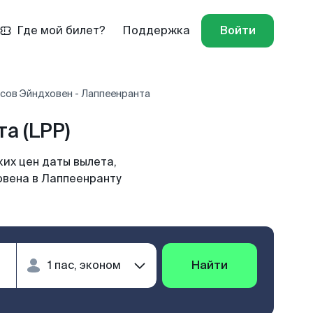
Где мой билет?
Поддержка
Войти
сов Эйндховен - Лаппеенранта
а (LPP)
их цен даты вылета,
овена в Лаппеенранту
Найти