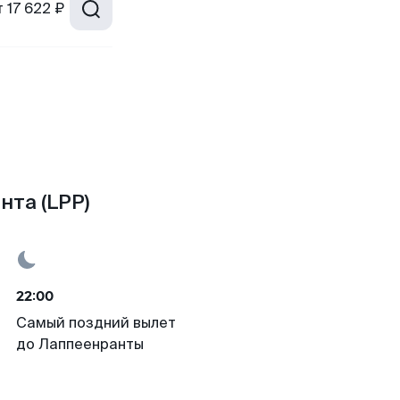
т
17 622 ₽
нта (LPP)
22:00
Самый поздний вылет
до Лаппеенранты