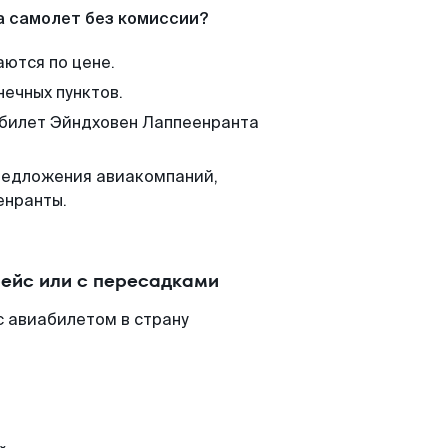
а самолет без комиссии?
аются по цене.
нечных пунктов.
м билет Эйндховен Лаппеенранта
редложения авиакомпаний,
енранты.
ейс или с пересадками
с авиабилетом в страну