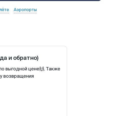
лёте
Аэропорты
уда и обратно)
по выгодной цене🙌. Также
ту возвращения