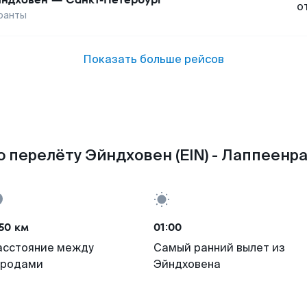
о
ранты
Показать больше рейсов
 перелёту Эйндховен (EIN) - Лаппеенра
50 км
01:00
асстояние между
Самый ранний вылет из
ородами
Эйндховена