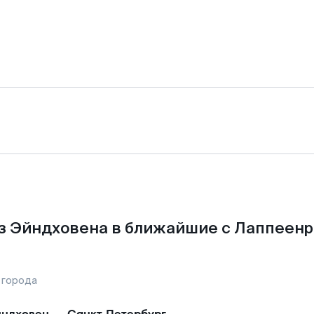
з Эйндховена в ближайшие с Лаппеенр
 города
ндховен
—
Санкт-Петербург