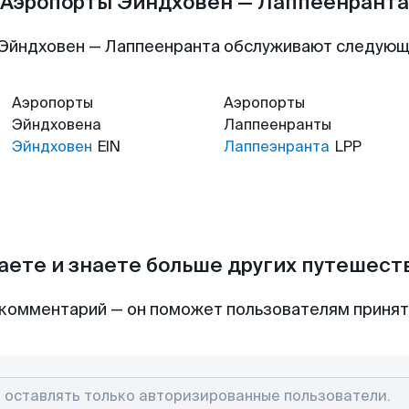
Аэропорты Эйндховен — Лаппеенранта
Эйндховен — Лаппеенранта обслуживают следую
Аэропорты
Аэропорты
Эйндховена
Лаппеенранты
Эйндховен
EIN
Лаппеэнранта
LPP
аете и знаете больше других путешес
комментарий — он поможет пользователям приня