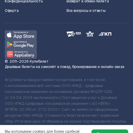
Конфиденциальность
Возврат и обмен билета
Оферта
Все вопросы и ответы
©
2011–2026
Купибилет
Дешёвые билеты на самолёт и поезд, бронирование и онлайн-заказ
Ж/Д билеты предоставляются партнёрами, в том числе
с использованием веб-системы ООО «РЖД – Цифровые
пассажирские решения» на основании договора № ЦПР-1282
от 04.04.2024 заключенного с Поставщиком услуг и Договора
ООО «РЖД-Цифровые пассажирские решения» c АО «ФПК»
№ ФПК-22-316 от 27.12.2022 г. Сайт не является официальным
ресурсом ОАО «РЖД». Стоимость билетов включает сервисный
сбор. Итоговая цена отображена на экране подтверждения покупки.
По вопросам рассмотрения обращений, жалоб, претензий граждан
Мы используем cookies для более удобной