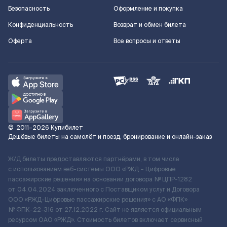
Безопасность
Оформление и покупка
Конфиденциальность
Возврат и обмен билета
Оферта
Все вопросы и ответы
©
2011–2026
Купибилет
Дешёвые билеты на самолёт и поезд, бронирование и онлайн-заказ
Ж/Д билеты предоставляются партнёрами, в том числе
с использованием веб-системы ООО «РЖД – Цифровые
пассажирские решения» на основании договора № ЦПР-1282
от 04.04.2024 заключенного с Поставщиком услуг и Договора
ООО «РЖД-Цифровые пассажирские решения» c АО «ФПК»
№ ФПК-22-316 от 27.12.2022 г. Сайт не является официальным
ресурсом ОАО «РЖД». Стоимость билетов включает сервисный