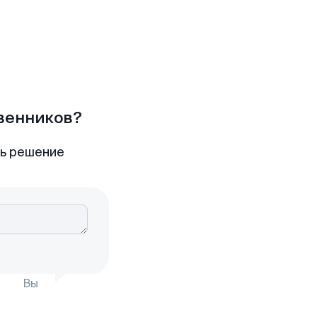
твенников?
ть решение
Вы