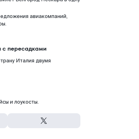
редложения авиакомпаний,
ры.
и с пересадками
страну Италия двумя
йсы и лоукосты.