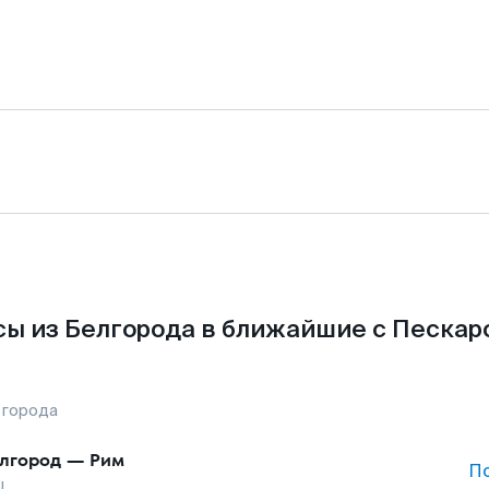
ы из Белгорода в ближайшие с Пескар
 города
лгород
—
Рим
П
ы