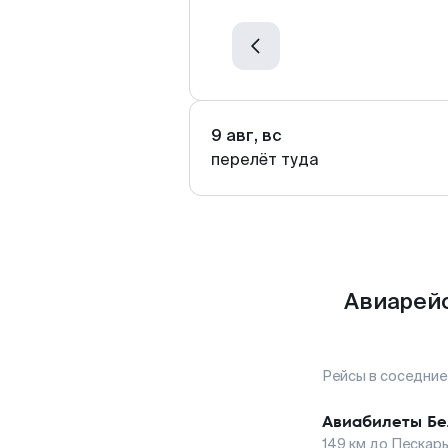
9 авг, вс
перелёт туда
Авиарейс
Рейсы в соседние
Авиабилеты
Бе
149
км до
Пескар