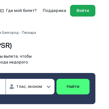
Где мой билет?
Поддержка
Войти
в Белгород - Пескара
PSR)
ы вылета, чтобы
рода недорого.
Найти