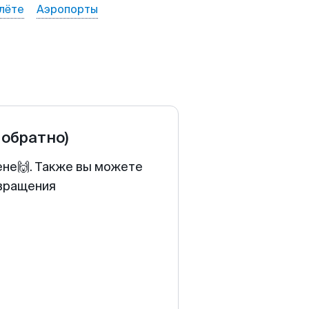
лёте
Аэропорты
 обратно)
ене🙌. Также вы можете
звращения