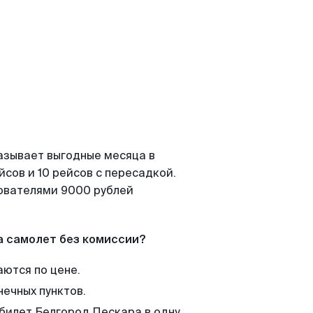
азывает выгодные месяца в
сов и 10 рейсов с пересадкой.
зователями 9000 рублей
а самолет без комиссии?
аются по цене.
нечных пунктов.
 билет Белгород Пескара в одну