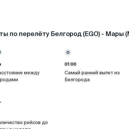
ты по перелёту Белгород (EGO) - Мары (
м
01:00
асстояние между
Самый ранний вылет из
ородами
Белгорода
оличество рейсов до