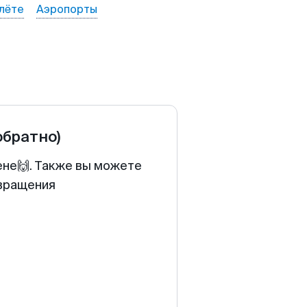
лёте
Аэропорты
обратно)
ене🙌. Также вы можете
звращения