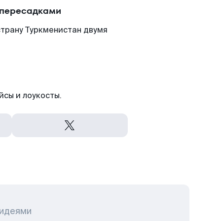
 пересадками
страну Туркменистан двумя
йсы и лоукосты.
 идеями