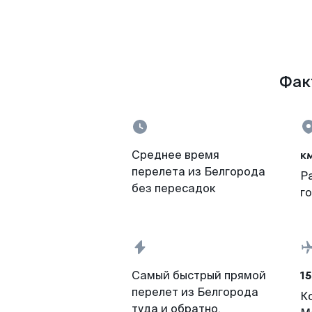
Фак
к
Среднее время
перелета из Белгорода
Р
без пересадок
г
15
Самый быстрый прямой
перелет из Белгорода
К
туда и обратно,