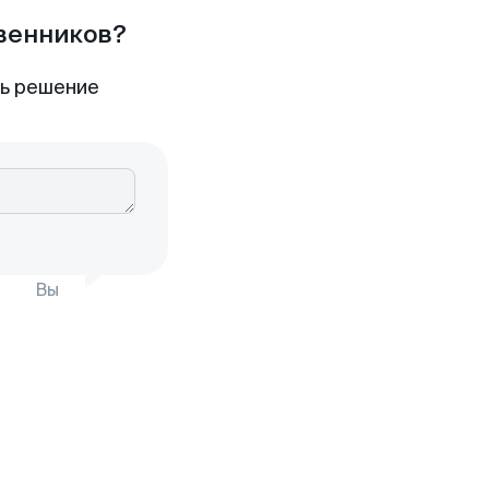
твенников?
ть решение
Вы