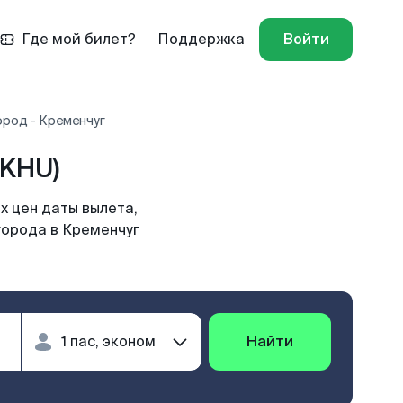
Где мой билет?
Поддержка
Войти
ород - Кременчуг
(KHU)
х цен даты вылета,
города в Кременчуг
Найти