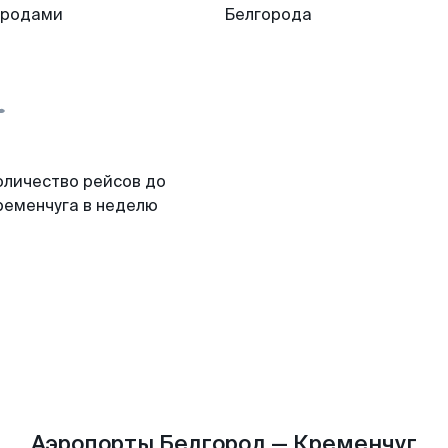
ородами
Белгорода
оличество рейсов до
ременчуга в неделю
Аэропорты Белгород — Кременчуг