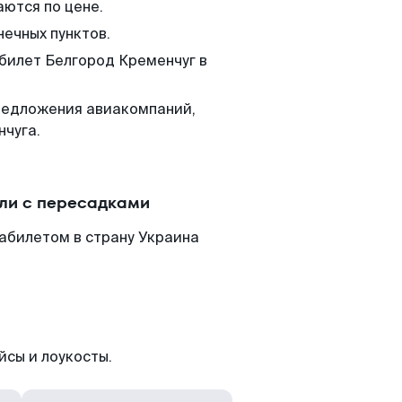
аются по цене.
нечных пунктов.
 билет Белгород Кременчуг в
редложения авиакомпаний,
нчуга.
или с пересадками
абилетом в страну Украина
йсы и лоукосты.