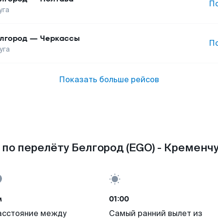
П
уга
лгород
—
Черкассы
П
уга
Показать больше рейсов
по перелёту Белгород (EGO) - Кременчу
м
01:00
асстояние между
Самый ранний вылет из