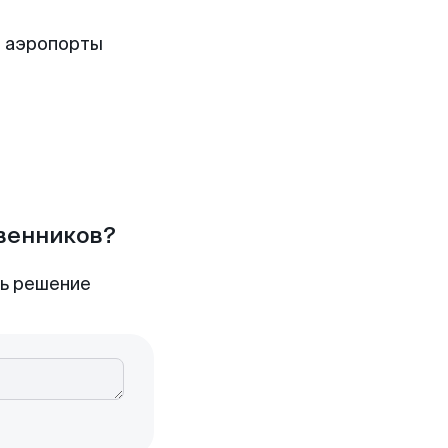
е аэропорты
твенников?
ть решение