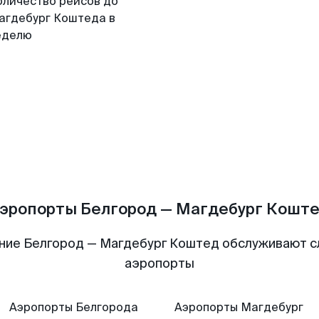
оличество рейсов до
агдебург Коштеда в
еделю
эропорты Белгород — Магдебург Кошт
ние Белгород — Магдебург Коштед обслуживают 
аэропорты
Аэропорты
Белгорода
Аэропорты
Магдебург