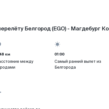
ерелёту Белгород (EGO) - Магдебург К
48 км
01:00
асстояние между
Самый ранний вылет из
ородами
Белгорода