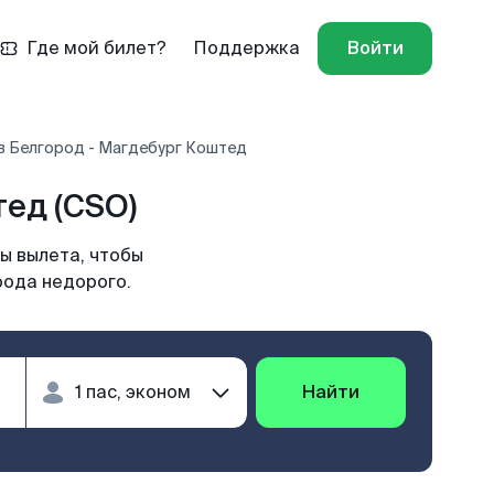
Где мой билет?
Поддержка
Войти
в Белгород - Магдебург Коштед
ед (CSO)
ы вылета, чтобы
рода недорого.
Найти