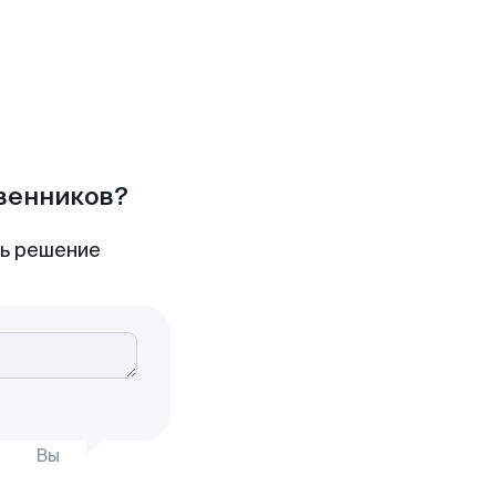
твенников?
ть решение
Вы