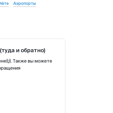
лёте
Аэропорты
(туда и обратно)
ене🙌. Также вы можете
звращения