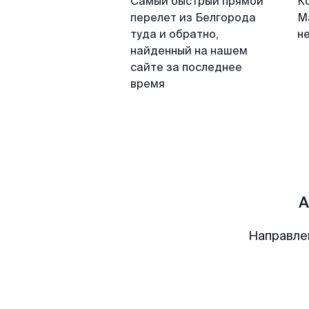
Самый быстрый прямой
К
перелет из Белгорода
М
туда и обратно,
н
найденный на нашем
сайте за последнее
время
А
Направле