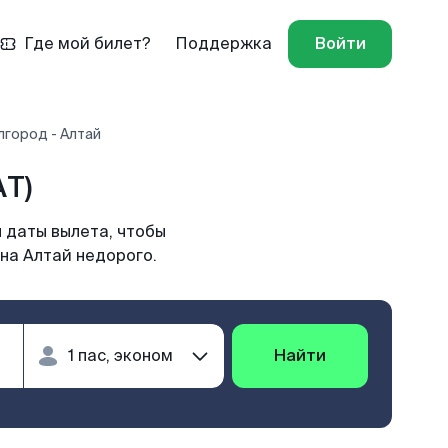
Где мой билет?
Поддержка
Войти
лгород - Алтай
AT)
 даты вылета, чтобы
на Алтай недорого.
Найти