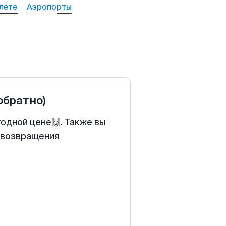
лёте
Аэропорты
 обратно)
годной цене🙌. Также вы
у возвращения