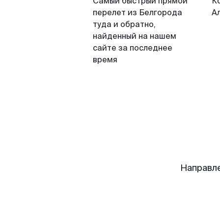
Самый быстрый прямой
К
перелет из Белгорода
Ал
туда и обратно,
найденный на нашем
сайте за последнее
время
Направле