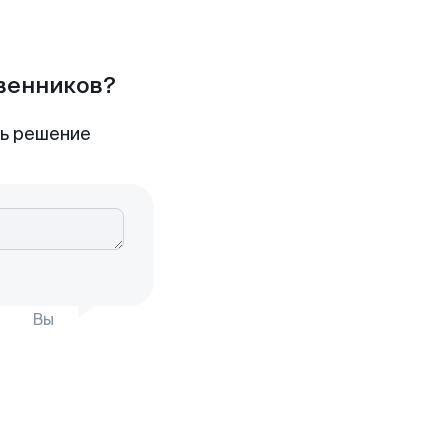
твенников?
ть решение
Вы