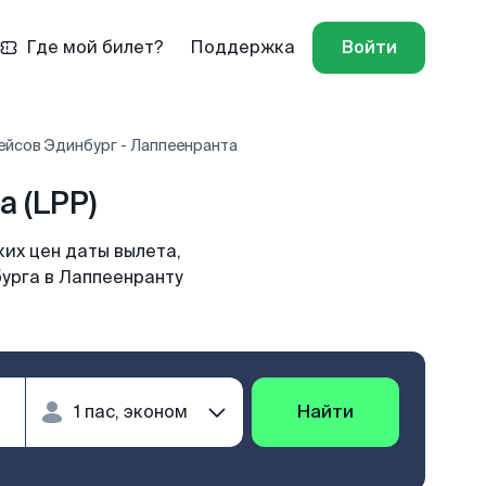
Где мой билет?
Поддержка
Войти
ейсов Эдинбург - Лаппеенранта
 (LPP)
их цен даты вылета,
бурга в Лаппеенранту
Найти