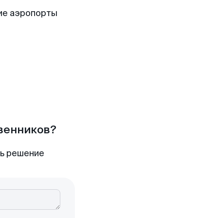
ие аэропорты
твенников?
ть решение