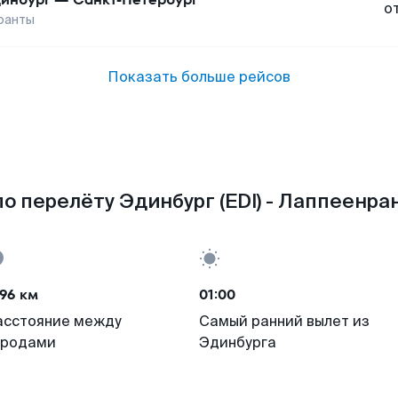
о
ранты
Показать больше рейсов
о перелёту Эдинбург (EDI) - Лаппеенран
96 км
01:00
асстояние между
Самый ранний вылет из
ородами
Эдинбурга