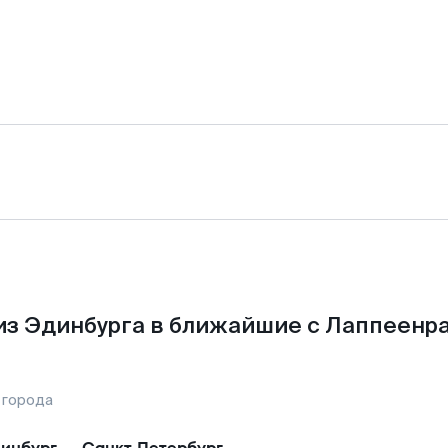
из Эдинбурга в ближайшие с Лаппеенра
 города
инбург
—
Санкт-Петербург