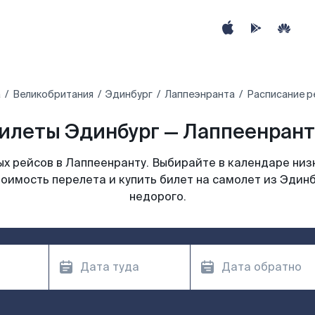
а
Великобритания
Эдинбург
Лаппеэнранта
Расписание р
илеты Эдинбург — Лаппеенранта
х рейсов в Лаппеенранту. Выбирайте в календаре низк
оимость перелета и купить билет на самолет из Эдин
недорого.