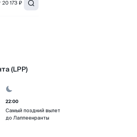
т
20 173 ₽
та (LPP)
22:00
Самый поздний вылет
до Лаппеенранты