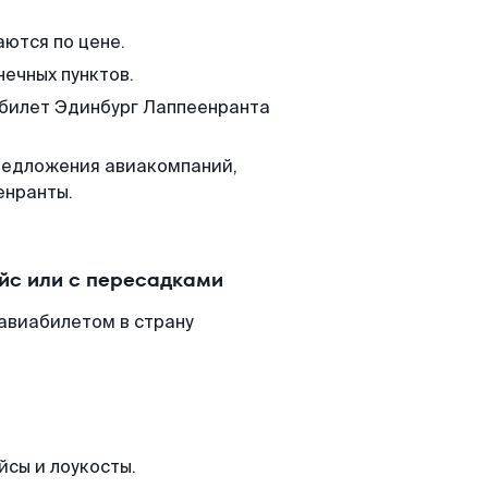
аются по цене.
нечных пунктов.
 билет Эдинбург Лаппеенранта
редложения авиакомпаний,
енранты.
йс или с пересадками
авиабилетом в страну
йсы и лоукосты.