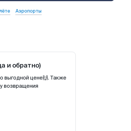
лёте
Аэропорты
да и обратно)
о выгодной цене🙌. Также
ту возвращения