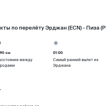
кты по перелёту Эрджан (ECN) - Пиза (P
90 км
01:00
асстояние между
Самый ранний вылет из
ородами
Эрджана