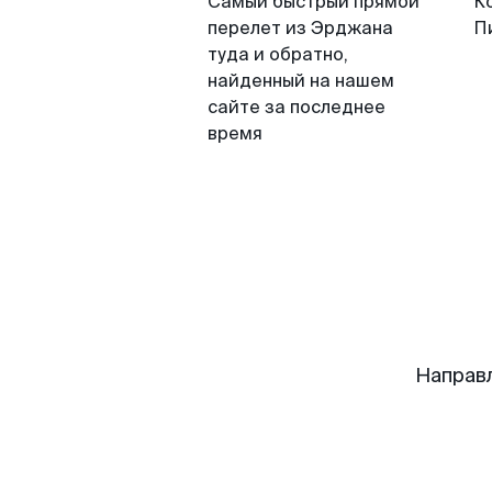
Самый быстрый прямой
К
перелет из Эрджана
П
туда и обратно,
найденный на нашем
сайте за последнее
время
Направ