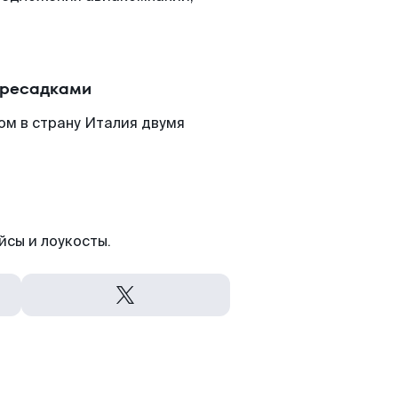
ересадками
ом в страну Италия двумя
йсы и лоукосты.