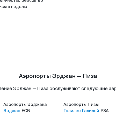
оличество рейсов до
изы в неделю
Аэропорты Эрджан — Пиза
ление Эрджан — Пиза обслуживают следующие аэ
Аэропорты
Эрджана
Аэропорты
Пизы
Эрджан
ECN
Галилео Галилей
PSA