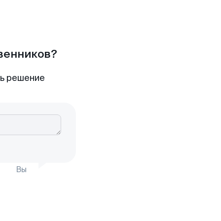
твенников?
ть решение
Вы