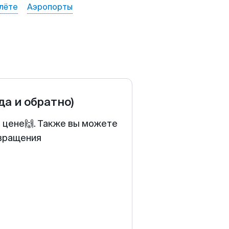
лёте
Аэропорты
да и обратно)
й цене🙌. Также вы можете
звращения