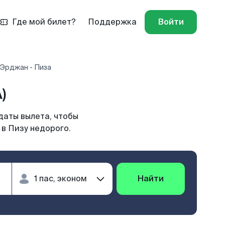
Где мой билет?
Поддержка
Войти
 Эрджан - Пиза
)
даты вылета, чтобы
 в Пизу недорого.
Найти