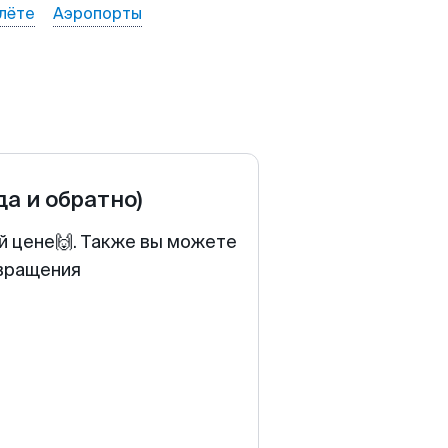
лёте
Аэропорты
да и обратно)
й цене🙌. Также вы можете
звращения