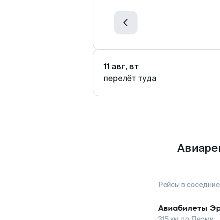
11 авг, вт
перелёт туда
Авиаре
Рейсы в соседние
Авиабилеты
Э
315
км до
Перми