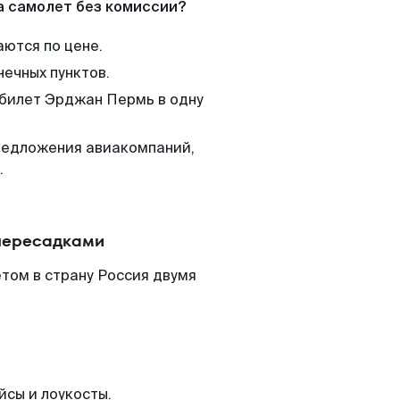
а самолет без комиссии?
аются по цене.
нечных пунктов.
 билет Эрджан Пермь в одну
редложения авиакомпаний,
.
пересадками
том в страну Россия двумя
йсы и лоукосты.