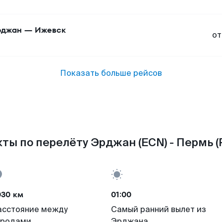
рджан
—
Ижевск
от
Показать больше рейсов
ты по перелёту Эрджан (ECN) - Пермь (
030 км
01:00
асстояние между
Самый ранний вылет из
ородами
Эрджана