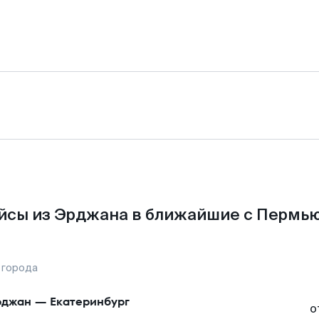
йсы из Эрджана в ближайшие с Пермью
 города
рджан
—
Екатеринбург
о