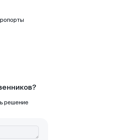
эропорты
твенников?
ть решение