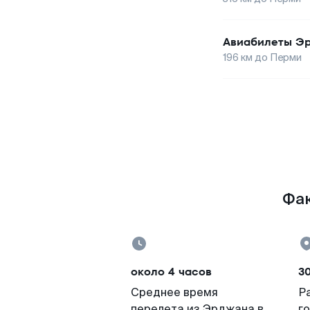
Авиабилеты
Э
196
км до
Перми
Фак
около 4 часов
3
Среднее время
Р
перелета из Эрджана в
г