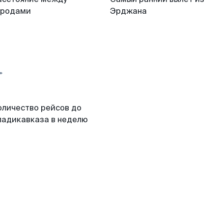
ородами
Эрджана
оличество рейсов до
ладикавказа в неделю