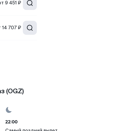
от
9 451 ₽
т
14 707 ₽
з (OGZ)
22:00
Самый поздний вылет