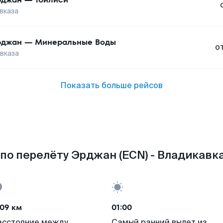
вказа
рджан
—
Минеральные Воды
о
вказа
Показать больше рейсов
по перелёту Эрджан (ECN) - Владикавка
09 км
01:00
асстояние между
Самый ранний вылет из