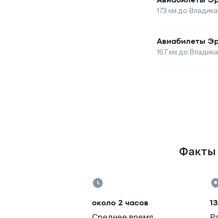
173
км до
Владика
Авиабилеты
Э
167
км до
Владика
Факты 
около 2 часов
13
Среднее время
Р