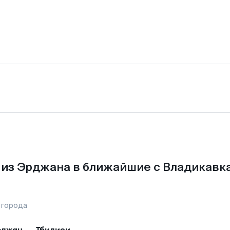
из Эрджана в ближайшие с Владикавк
 города
рджан
—
Тбилиси