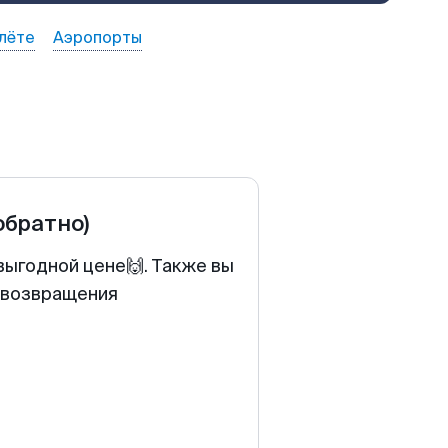
лёте
Аэропорты
обратно)
выгодной цене🙌. Также вы
у возвращения