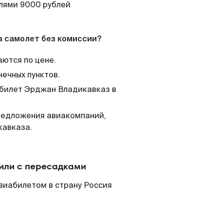
елями 9000 рублей
а самолет без комиссии?
аются по цене.
нечных пунктов.
 билет Эрджан Владикавказ в
редложения авиакомпаний,
кавказа.
или с пересадками
виабилетом в страну Россия