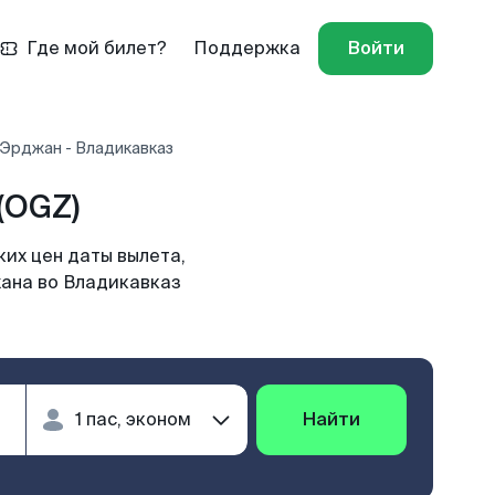
Где мой билет?
Поддержка
Войти
 Эрджан - Владикавказ
(OGZ)
их цен даты вылета,
жана во Владикавказ
Найти