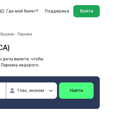
Где мой билет?
Поддержка
Войти
 Эрджан - Ларнака
CA)
н даты вылета, чтобы
 Ларнаку недорого.
Найти