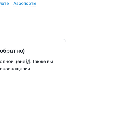
лёте
Аэропорты
 обратно)
одной цене🙌. Также вы
у возвращения