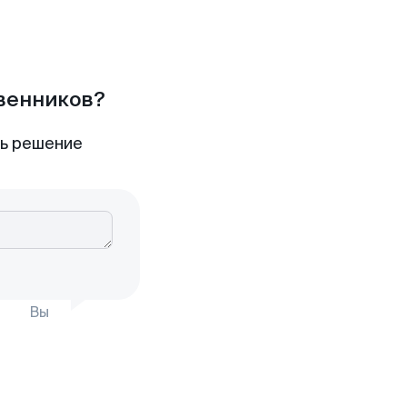
твенников?
ть решение
Вы