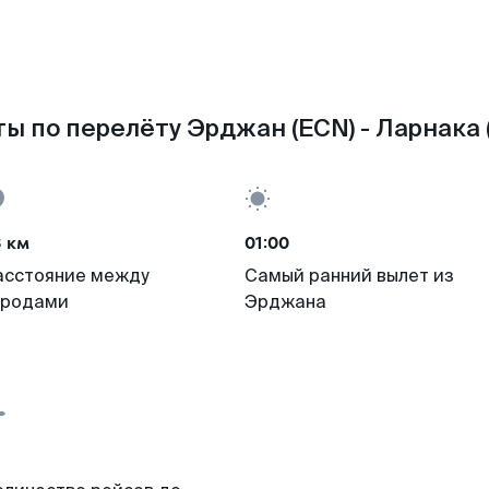
ы по перелёту Эрджан (ECN) - Ларнака 
3 км
01:00
асстояние между
Самый ранний вылет из
ородами
Эрджана