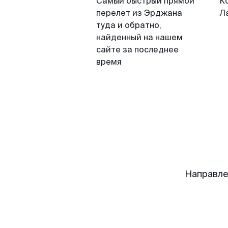
Самый быстрый прямой
К
перелет из Эрджана
Л
туда и обратно,
найденный на нашем
сайте за последнее
время
Направле