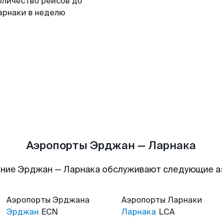
оличество рейсов до
арнаки в неделю
Аэропорты Эрджан — Ларнака
ние Эрджан — Ларнака обслуживают следующие 
Аэропорты
Эрджана
Аэропорты
Ларнаки
Эрджан
ECN
Ларнака
LCA