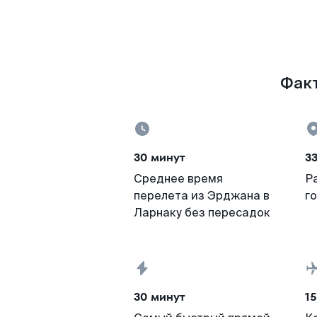
Факт
30 минут
3
Среднее время
Р
перелета из Эрджана в
г
Ларнаку без пересадок
30 минут
15