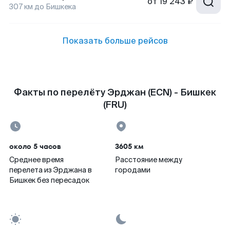
от
19 243 ₽
307
км до
Бишкека
Показать больше рейсов
Факты по перелёту Эрджан (ECN) - Бишкек
(FRU)
около 5 часов
3605 км
Среднее время
Расстояние между
перелета из Эрджана в
городами
Бишкек без пересадок