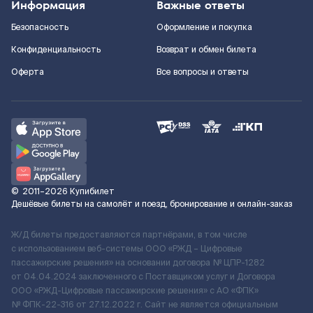
Информация
Важные ответы
Безопасность
Оформление и покупка
Конфиденциальность
Возврат и обмен билета
Оферта
Все вопросы и ответы
©
2011–2026
Купибилет
Дешёвые билеты на самолёт и поезд, бронирование и онлайн-заказ
Ж/Д билеты предоставляются партнёрами, в том числе
с использованием веб-системы ООО «РЖД – Цифровые
пассажирские решения» на основании договора № ЦПР-1282
от 04.04.2024 заключенного с Поставщиком услуг и Договора
ООО «РЖД-Цифровые пассажирские решения» c АО «ФПК»
№ ФПК-22-316 от 27.12.2022 г. Сайт не является официальным