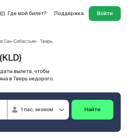
Где мой билет?
Поддержка
Войти
в Сан-Себастьян - Тверь
(KLD)
 даты вылета, чтобы
на в Тверь недорого.
Найти