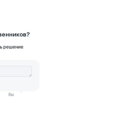
твенников?
ть решение
Вы