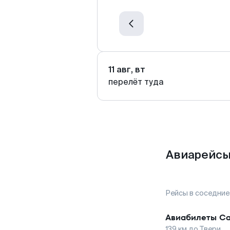
11 авг, вт
перелёт туда
Авиарейсы
Рейсы в соседние
Авиабилеты
Са
139
км до
Твери