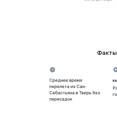
Факты 
к
Среднее время
перелета из Сан-
Р
Себастьяна в Тверь без
г
пересадок